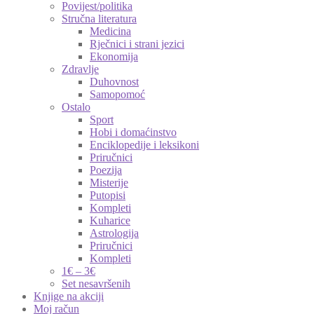
Povijest/politika
Stručna literatura
Medicina
Rječnici i strani jezici
Ekonomija
Zdravlje
Duhovnost
Samopomoć
Ostalo
Sport
Hobi i domaćinstvo
Enciklopedije i leksikoni
Priručnici
Poezija
Misterije
Putopisi
Kompleti
Kuharice
Astrologija
Priručnici
Kompleti
1€ – 3€
Set nesavršenih
Knjige na akciji
Moj račun