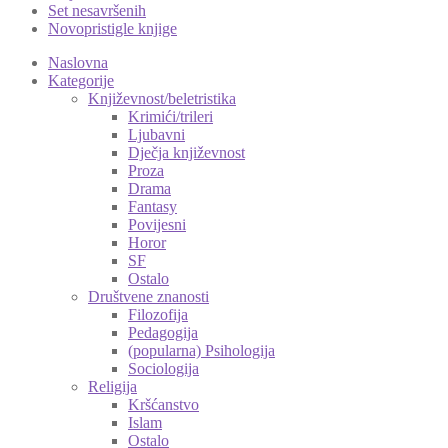
Set nesavršenih
Novopristigle knjige
Naslovna
Kategorije
Književnost/beletristika
Krimići/trileri
Ljubavni
Dječja književnost
Proza
Drama
Fantasy
Povijesni
Horor
SF
Ostalo
Društvene znanosti
Filozofija
Pedagogija
(popularna) Psihologija
Sociologija
Religija
Kršćanstvo
Islam
Ostalo