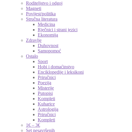
Roditeljstvo i odgoj
Magneti
Povijest/politika
Stručna literatura
Medicina
Rječnici i strani jezici
Ekonomija
Zdravlje
Duhovnost
Samopomoć
Ostalo
Sport
Hobi i domaćinstvo
Enciklopedije i leksikoni
Priručnici
Poezija
Misterije
Putopisi
Kompleti
Kuharice
Astrologija
Priručnici
Kompleti
1€ – 3€
Set nesavršenih