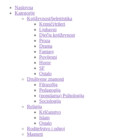
Naslovna
Kategorije
Književnost/beletristika
Krimići/trileri
Ljubavni
Dječja književnost
Proza
Drama
Fantasy
Povijesni
Horor
SF
Ostalo
Društvene znanosti
Filozofija
Pedagogija
(popularna) Psihologija
Sociologija
Religija
Kršćanstvo
Islam
Ostalo
Roditeljstvo i odgoj
Magneti