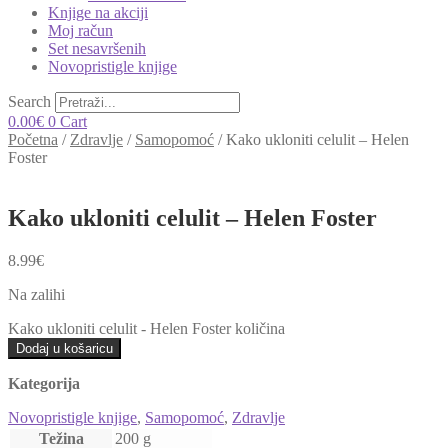
Knjige na akciji
Moj račun
Set nesavršenih
Novopristigle knjige
Search
0.00
€
0
Cart
Početna
/
Zdravlje
/
Samopomoć
/
Kako ukloniti celulit – Helen
Foster
Kako ukloniti celulit – Helen Foster
8.99
€
Na zalihi
Kako ukloniti celulit - Helen Foster količina
Dodaj u košaricu
Kategorija
Novopristigle knjige
,
Samopomoć
,
Zdravlje
Težina
200 g