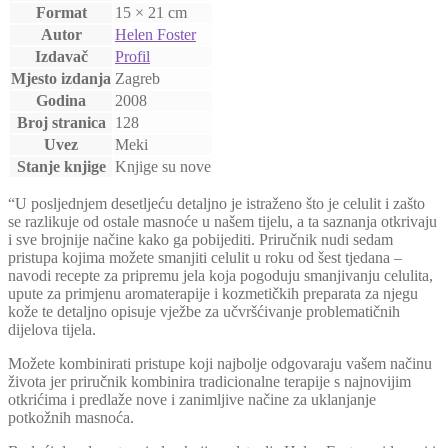
Format
15 × 21 cm
Autor
Helen Foster
Izdavač
Profil
Mjesto izdanja
Zagreb
Godina
2008
Broj stranica
128
Uvez
Meki
Stanje knjige
Knjige su nove
“U posljednjem desetljeću detaljno je istraženo što je celulit i zašto
se razlikuje od ostale masnoće u našem tijelu, a ta saznanja otkrivaju
i sve brojnije načine kako ga pobijediti. Priručnik nudi sedam
pristupa kojima možete smanjiti celulit u roku od šest tjedana –
navodi recepte za pripremu jela koja pogoduju smanjivanju celulita,
upute za primjenu aromaterapije i kozmetičkih preparata za njegu
kože te detaljno opisuje vježbe za učvršćivanje problematičnih
dijelova tijela.
Možete kombinirati pristupe koji najbolje odgovaraju vašem načinu
života jer priručnik kombinira tradicionalne terapije s najnovijim
otkrićima i predlaže nove i zanimljive načine za uklanjanje
potkožnih masnoća.