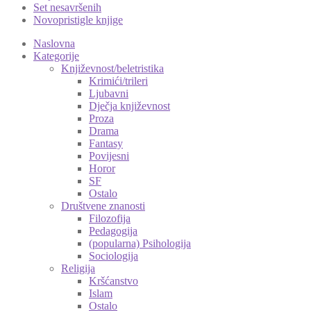
Set nesavršenih
Novopristigle knjige
Naslovna
Kategorije
Književnost/beletristika
Krimići/trileri
Ljubavni
Dječja književnost
Proza
Drama
Fantasy
Povijesni
Horor
SF
Ostalo
Društvene znanosti
Filozofija
Pedagogija
(popularna) Psihologija
Sociologija
Religija
Kršćanstvo
Islam
Ostalo