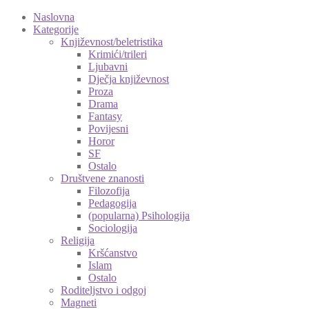
Naslovna
Kategorije
Književnost/beletristika
Krimići/trileri
Ljubavni
Dječja književnost
Proza
Drama
Fantasy
Povijesni
Horor
SF
Ostalo
Društvene znanosti
Filozofija
Pedagogija
(popularna) Psihologija
Sociologija
Religija
Kršćanstvo
Islam
Ostalo
Roditeljstvo i odgoj
Magneti