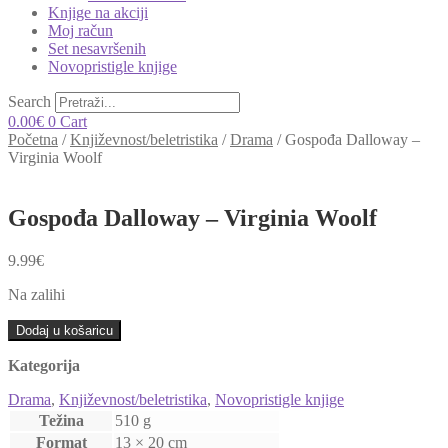
Knjige na akciji
Moj račun
Set nesavršenih
Novopristigle knjige
Search
0.00
€
0
Cart
Početna
/
Književnost/beletristika
/
Drama
/
Gospođa Dalloway –
Virginia Woolf
Gospođa Dalloway – Virginia Woolf
9.99
€
Na zalihi
Gospođa
Dodaj u košaricu
Dalloway
-
Kategorija
Virginia
Woolf
Drama
,
Književnost/beletristika
,
Novopristigle knjige
količina
Težina
510 g
Format
13 × 20 cm