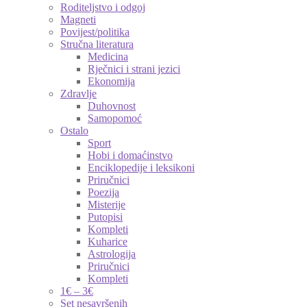
Roditeljstvo i odgoj
Magneti
Povijest/politika
Stručna literatura
Medicina
Rječnici i strani jezici
Ekonomija
Zdravlje
Duhovnost
Samopomoć
Ostalo
Sport
Hobi i domaćinstvo
Enciklopedije i leksikoni
Priručnici
Poezija
Misterije
Putopisi
Kompleti
Kuharice
Astrologija
Priručnici
Kompleti
1€ – 3€
Set nesavršenih