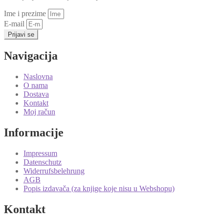
Ime i prezime
E-mail
Prijavi se
Navigacija
Naslovna
O nama
Dostava
Kontakt
Moj račun
Informacije
Impressum
Datenschutz
Widerrufsbelehrung
AGB
Popis izdavača (za knjige koje nisu u Webshopu)
Kontakt