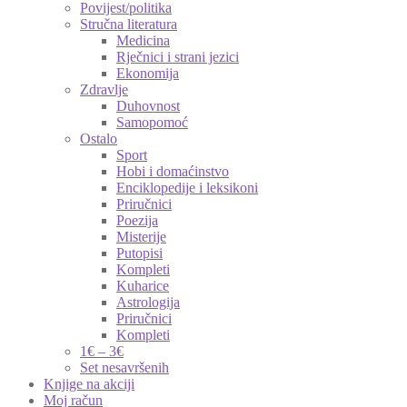
Povijest/politika
Stručna literatura
Medicina
Rječnici i strani jezici
Ekonomija
Zdravlje
Duhovnost
Samopomoć
Ostalo
Sport
Hobi i domaćinstvo
Enciklopedije i leksikoni
Priručnici
Poezija
Misterije
Putopisi
Kompleti
Kuharice
Astrologija
Priručnici
Kompleti
1€ – 3€
Set nesavršenih
Knjige na akciji
Moj račun