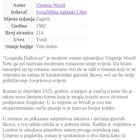
Autor
Virginia Woolf
Izdavač
Sveučilišna naklada Liber
Mjesto izdanja
Zagreb
Godina
1982
Broj stranica
214
Uvez
Tvrdi
Stanje knjige
Vrlo dobro
“Gospođa Dalloway” je moderni roman spisateljice Virginije Woolf.
Neki ga još nazivaju modernim romanom struje svijesti. Da bismo
razumjeli taj tip romana, moramo reći da se radi o romanu koji se ne
orijentira na radnju ili karakteristike glavnih likova, već na što bolje
približavanje čovjekovoj svijesti.
Roman je objavljen 1925. godine, a njegov je značaj u tome što je
otkrio novu literarnu formu koja je mogla izraziti novu stvarnost
poslijeratne Engleske. U to vrijeme za Woolf je ovo bio
eksperimentalan način pisanja te je izazvao brojne kritike.
U romanu su prikazana subjektivna iskustva i sjećanja glavnih
likova, a sva radnja odvila se u jednom danu. Radnja je smještena u
London te odražava atmosferu nakon prvoga svjetskog rata.
Umjesto u poglavlja, roman je strukturiran u dva dijela kako bi