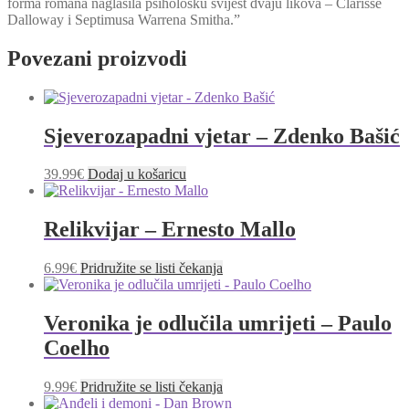
forma romana naglasila psihološku svijest dvaju likova – Clarisse
Dalloway i Septimusa Warrena Smitha.”
Povezani proizvodi
Sjeverozapadni vjetar – Zdenko Bašić
39.99
€
Dodaj u košaricu
Relikvijar – Ernesto Mallo
6.99
€
Pridružite se listi čekanja
Veronika je odlučila umrijeti – Paulo
Coelho
9.99
€
Pridružite se listi čekanja