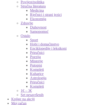
Povijest/politika
Stručna literatura
Medicina
Rječnici i strani jezici
Ekonomija
Zdravlje
Duhovnost
Samopomoć
Ostalo
Sport
Hobi i domaćinstvo
Enciklopedije i leksikoni
Priručnici
Poezija
Misterije
Putopisi
Kompleti
Kuharice
Astrologija
Priručnici
Kompleti
1€ – 3€
Set nesavršenih
Knjige na akciji
Moj račun