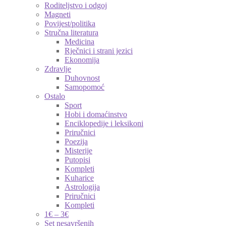
Roditeljstvo i odgoj
Magneti
Povijest/politika
Stručna literatura
Medicina
Rječnici i strani jezici
Ekonomija
Zdravlje
Duhovnost
Samopomoć
Ostalo
Sport
Hobi i domaćinstvo
Enciklopedije i leksikoni
Priručnici
Poezija
Misterije
Putopisi
Kompleti
Kuharice
Astrologija
Priručnici
Kompleti
1€ – 3€
Set nesavršenih