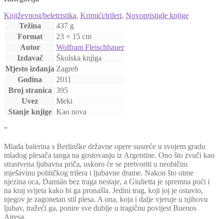
Wolfram
Fleischhauer
Književnost/beletristika
,
Krimići/trileri
,
Novopristigle knjige
količina
Težina
437 g
Format
23 × 15 cm
Autor
Wolfram Fleischhauer
Izdavač
Školska knjiga
Mjesto izdanja
Zagreb
Godina
2011
Broj stranica
395
Uvez
Meki
Stanje knjige
Kao nova
”
Mlada balerina s Berlinške državne opere susreće u svojem gradu
mladog plesača tanga na gostovanju iz Argentine. Ono što zvuči kao
strastvena ljubavna priča, uskoro će se pretvoriti u neobičnu
mješavinu političkog trilera i ljubavne drame. Nakon što otme
njezina oca, Damián bez traga nestaje, a Giulietta je spremna poći i
na kraj svijeta kako bi ga pronašla. Jedini trag, koji joj je ostavio,
njegov je zagonetan stil plesa. A ona, koja i dalje vjeruje u njihovu
ljubav, tražeći ga, ponire sve dublje u tragičnu povijest Buenos
Airesa.