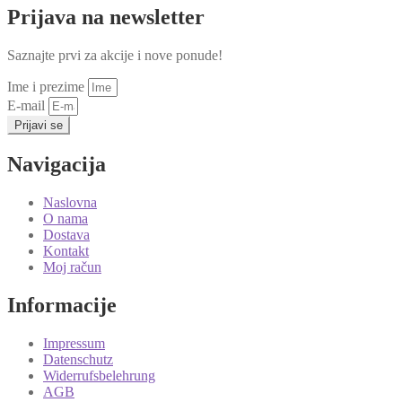
bila
je:
Prijava na newsletter
je:
4.99€.
6.00€.
Saznajte prvi za akcije i nove ponude!
Ime i prezime
E-mail
Prijavi se
Navigacija
Naslovna
O nama
Dostava
Kontakt
Moj račun
Informacije
Impressum
Datenschutz
Widerrufsbelehrung
AGB