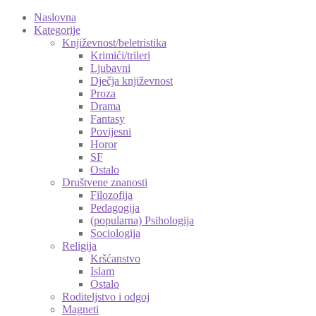
Naslovna
Kategorije
Književnost/beletristika
Krimići/trileri
Ljubavni
Dječja književnost
Proza
Drama
Fantasy
Povijesni
Horor
SF
Ostalo
Društvene znanosti
Filozofija
Pedagogija
(popularna) Psihologija
Sociologija
Religija
Kršćanstvo
Islam
Ostalo
Roditeljstvo i odgoj
Magneti