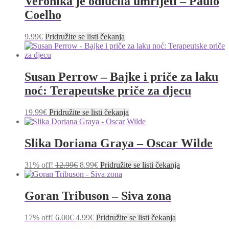
Veronika je odlučila umrijeti – Paulo
Coelho
9.99
€
Pridružite se listi čekanja
Susan Perrow – Bajke i priče za laku
noć: Terapeutske priče za djecu
19.99
€
Pridružite se listi čekanja
Slika Doriana Graya – Oscar Wilde
Izvorna
Trenutna
31% off!
12.99
€
8.99
€
Pridružite se listi čekanja
cijena
cijena
bila
je:
je:
8.99€.
Goran Tribuson – Siva zona
12.99€.
Izvorna
Trenutna
17% off!
6.00
€
4.99
€
Pridružite se listi čekanja
cijena
cijena