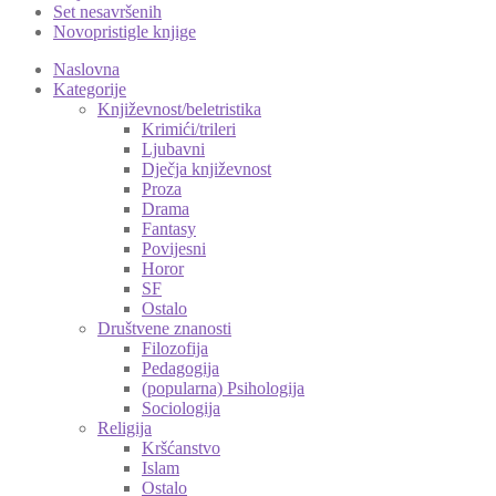
Set nesavršenih
Novopristigle knjige
Naslovna
Kategorije
Književnost/beletristika
Krimići/trileri
Ljubavni
Dječja književnost
Proza
Drama
Fantasy
Povijesni
Horor
SF
Ostalo
Društvene znanosti
Filozofija
Pedagogija
(popularna) Psihologija
Sociologija
Religija
Kršćanstvo
Islam
Ostalo