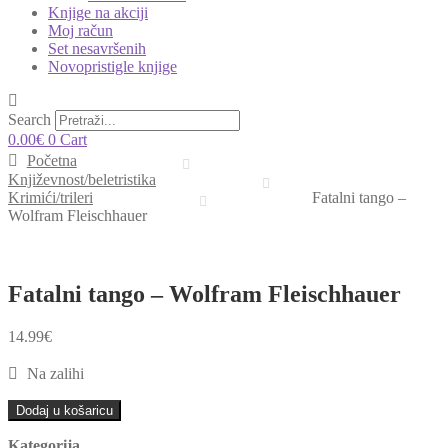
Knjige na akciji
Moj račun
Set nesavršenih
Novopristigle knjige
Search
0.00
€
0
Cart
Početna
Književnost/beletristika
Krimići/trileri
Fatalni tango –
Wolfram Fleischhauer
Fatalni tango – Wolfram Fleischhauer
14.99
€
Na zalihi
Fatalni
Dodaj u košaricu
tango
-
Kategorija