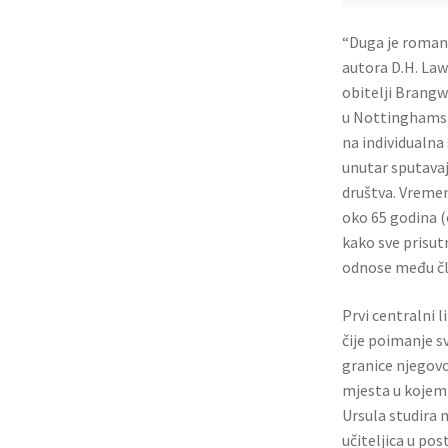
“Duga je roman 
autora D.H. Law
obitelji Brangw
u Nottinghamsh
na individualna 
unutar sputava
društva. Vremen
oko 65 godina (o
kako sve prisutn
odnose među čl
Prvi centralni 
čije poimanje s
granice njegovo
mjesta u kojem 
Ursula studira n
učiteljica u po