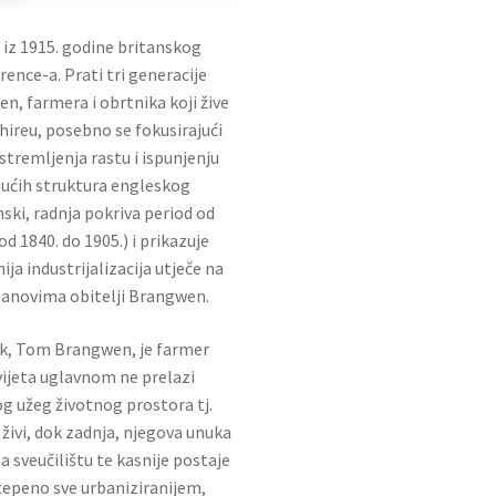
iz 1915. godine britanskog
rence-a. Prati tri generacije
en, farmera i obrtnika koji žive
ireu, posebno se fokusirajući
stremljenja rastu i ispunjenju
jućih struktura engleskog
ski, radnja pokriva period od
d 1840. do 1905.) i prikazuje
ija industrijalizacija utječe na
anovima obitelji Brangwen.
lik, Tom Brangwen, je farmer
vijeta uglavnom ne prelazi
g užeg životnog prostora tj.
živi, dok zadnja, njegova unuka
a sveučilištu te kasnije postaje
stepeno sve urbaniziranijem,