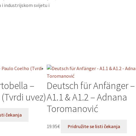
i industrijskom svijetu i
rtobella –
Deutsch für Anfänger –
(Tvrdi uvez)
A1.1 & A1.2 – Adnana
Toromanović
isti čekanja
19.95
€
Pridružite se listi čekanja