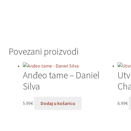
Povezani proizvodi
Anđeo tame – Daniel
Utv
Silva
Ch
5.99
€
Dodaj u košaricu
6.99
€