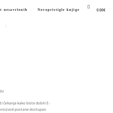
0.00
€
t nesavršenih
Novopristigle knjige
ihi
sti čekanja kako biste dobili E-
 proizvod postane dostupan.