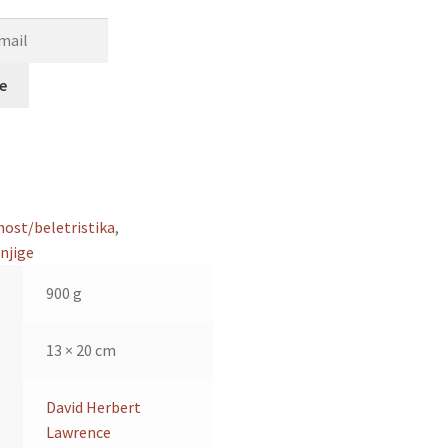
se
nost/beletristika
,
njige
900 g
13 × 20 cm
David Herbert
Lawrence