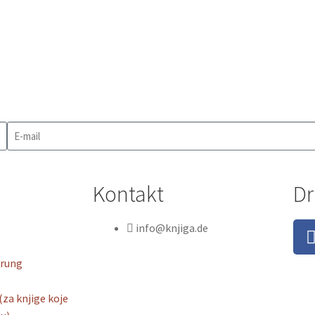
Kontakt
Dr
info@knjiga.de
hrung
(za knjige koje