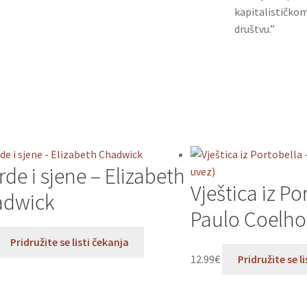
kapitalističkom 
društvu.”
rde i sjene – Elizabeth
Vještica iz Po
adwick
Paulo Coelho 
Pridružite se listi čekanja
12.99
€
Pridružite se l