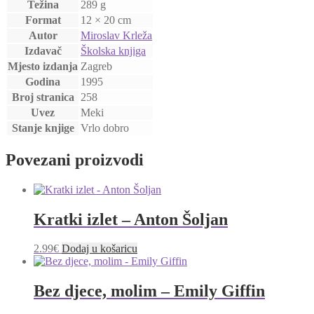
Težina
289 g
Format
12 × 20 cm
Autor
Miroslav Krleža
Izdavač
Školska knjiga
Mjesto izdanja
Zagreb
Godina
1995
Broj stranica
258
Uvez
Meki
Stanje knjige
Vrlo dobro
Povezani proizvodi
Kratki izlet – Anton Šoljan
2.99
€
Dodaj u košaricu
Bez djece, molim – Emily Giffin