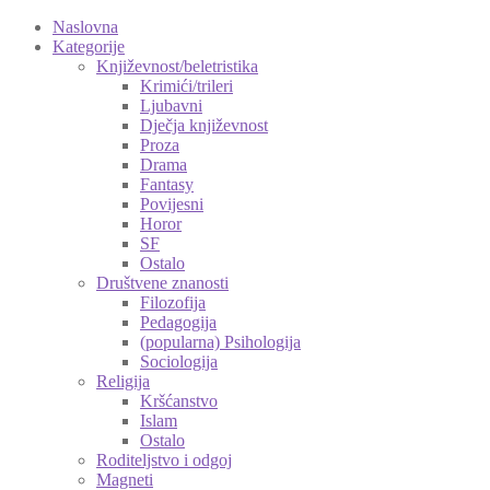
Naslovna
Kategorije
Književnost/beletristika
Krimići/trileri
Ljubavni
Dječja književnost
Proza
Drama
Fantasy
Povijesni
Horor
SF
Ostalo
Društvene znanosti
Filozofija
Pedagogija
(popularna) Psihologija
Sociologija
Religija
Kršćanstvo
Islam
Ostalo
Roditeljstvo i odgoj
Magneti