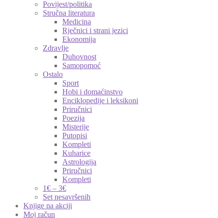
Povijest/politika
Stručna literatura
Medicina
Rječnici i strani jezici
Ekonomija
Zdravlje
Duhovnost
Samopomoć
Ostalo
Sport
Hobi i domaćinstvo
Enciklopedije i leksikoni
Priručnici
Poezija
Misterije
Putopisi
Kompleti
Kuharice
Astrologija
Priručnici
Kompleti
1€ – 3€
Set nesavršenih
Knjige na akciji
Moj račun