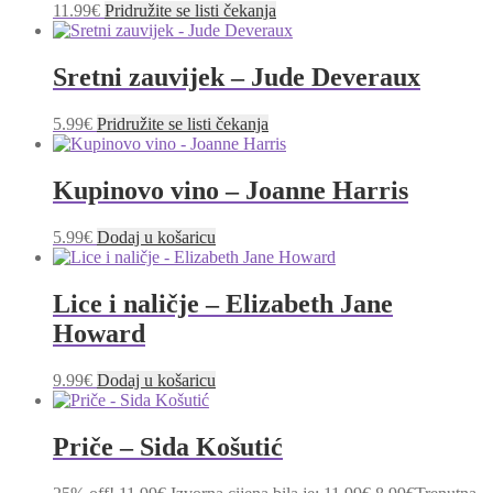
11.99
€
Pridružite se listi čekanja
Sretni zauvijek – Jude Deveraux
5.99
€
Pridružite se listi čekanja
Kupinovo vino – Joanne Harris
5.99
€
Dodaj u košaricu
Lice i naličje – Elizabeth Jane
Howard
9.99
€
Dodaj u košaricu
Priče – Sida Košutić