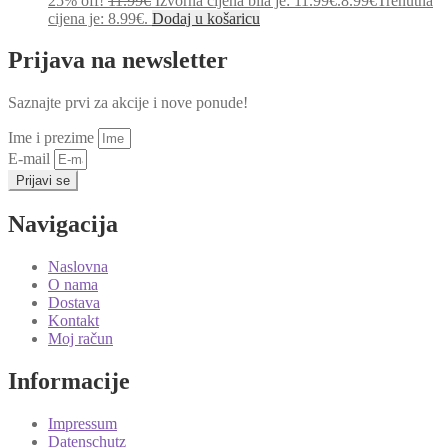
25% off!
11.99
€
Izvorna cijena bila je: 11.99€.
8.99
€
Trenutna
cijena je: 8.99€.
Dodaj u košaricu
Prijava na newsletter
Saznajte prvi za akcije i nove ponude!
Ime i prezime
E-mail
Prijavi se
Navigacija
Naslovna
O nama
Dostava
Kontakt
Moj račun
Informacije
Impressum
Datenschutz