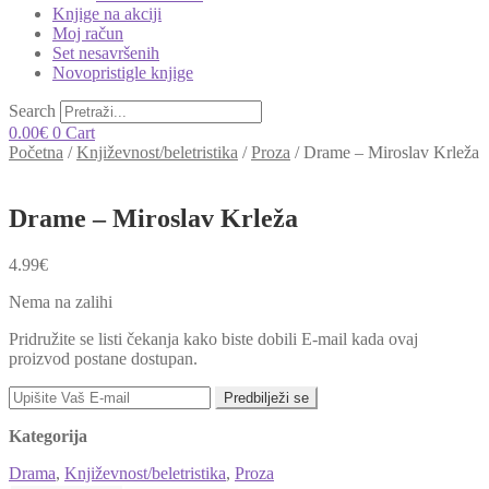
Knjige na akciji
Moj račun
Set nesavršenih
Novopristigle knjige
Search
0.00
€
0
Cart
Početna
/
Književnost/beletristika
/
Proza
/
Drame – Miroslav Krleža
Drame – Miroslav Krleža
4.99
€
Nema na zalihi
Pridružite se listi čekanja kako biste dobili E-mail kada ovaj
proizvod postane dostupan.
Predbilježi se
Kategorija
Drama
,
Književnost/beletristika
,
Proza