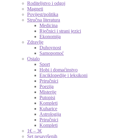
Roditeljstvo i odgoj
Magneti
Povijest/politika
Stručna literatura
Medicina
Rječnici i strani jezici
Ekonomija
Zdravlje
Duhovnost
Samopomoć
Ostalo
Sport
Hobi i domaćinstvo
Enciklopedije i leksikoni
Priručnici
Poezija
Misterije
Putopisi
Kompleti
Kuharice
Astrologija
Priručnici
Kompleti
1€ – 3€
Set nesavršenih