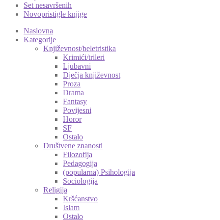
Set nesavršenih
Novopristigle knjige
Naslovna
Kategorije
Književnost/beletristika
Krimići/trileri
Ljubavni
Dječja književnost
Proza
Drama
Fantasy
Povijesni
Horor
SF
Ostalo
Društvene znanosti
Filozofija
Pedagogija
(popularna) Psihologija
Sociologija
Religija
Kršćanstvo
Islam
Ostalo