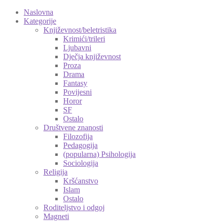
Naslovna
Kategorije
Književnost/beletristika
Krimići/trileri
Ljubavni
Dječja književnost
Proza
Drama
Fantasy
Povijesni
Horor
SF
Ostalo
Društvene znanosti
Filozofija
Pedagogija
(popularna) Psihologija
Sociologija
Religija
Kršćanstvo
Islam
Ostalo
Roditeljstvo i odgoj
Magneti