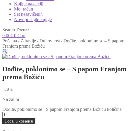
Knjige na akciji
Moj račun
Set nesavršenih
Novopristigle knjige
Search
0.00
€
0
Cart
Početna
/
Zdravlje
/
Duhovnost
/
Dođite, poklonimo se – S papom
Franjom prema Božiću
Dođite, poklonimo se – S papom Franjom
prema Božiću
5.50
€
Na zalihi
Dođite, poklonimo se - S papom Franjom prema Božiću količina
Dodaj u košaricu