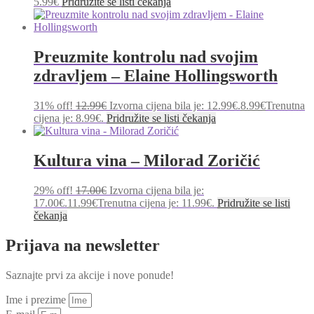
5.99
€
Pridružite se listi čekanja
Preuzmite kontrolu nad svojim
zdravljem – Elaine Hollingsworth
31% off!
12.99
€
Izvorna cijena bila je: 12.99€.
8.99
€
Trenutna
cijena je: 8.99€.
Pridružite se listi čekanja
Kultura vina – Milorad Zoričić
29% off!
17.00
€
Izvorna cijena bila je:
17.00€.
11.99
€
Trenutna cijena je: 11.99€.
Pridružite se listi
čekanja
Prijava na newsletter
Saznajte prvi za akcije i nove ponude!
Ime i prezime