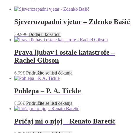
Sjeverozapadni vjetar – Zdenko Bašić
39.99
€
Dodaj u košaricu
Prava ljubav i ostale katastrofe –
Rachel Gibson
6.99
€
Pridružite se listi čekanja
Pohlepa – P. A. Tickle
8.50
€
Pridružite se listi čekanja
Pričaj mi o njoj – Renato Baretić