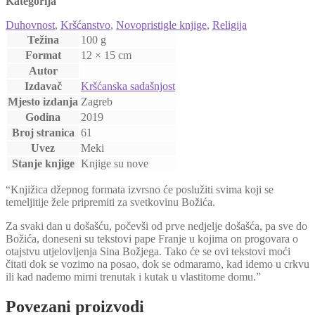
Kategorija
Duhovnost
,
Kršćanstvo
,
Novopristigle knjige
,
Religija
Težina
100 g
Format
12 × 15 cm
Autor
Izdavač
Kršćanska sadašnjost
Mjesto izdanja
Zagreb
Godina
2019
Broj stranica
61
Uvez
Meki
Stanje knjige
Knjige su nove
“Knjižica džepnog formata izvrsno će poslužiti svima koji se
temeljitije žele pripremiti za svetkovinu Božića.
Za svaki dan u došašću, počevši od prve nedjelje došašća, pa sve do
Božića, doneseni su tekstovi pape Franje u kojima on progovara o
otajstvu utjelovljenja Sina Božjega. Tako će se ovi tekstovi moći
čitati dok se vozimo na posao, dok se odmaramo, kad idemo u crkvu
ili kad nađemo mirni trenutak i kutak u vlastitome domu.”
Povezani proizvodi