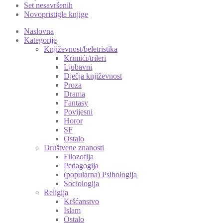
Set nesavršenih
Novopristigle knjige
Naslovna
Kategorije
Književnost/beletristika
Krimići/trileri
Ljubavni
Dječja književnost
Proza
Drama
Fantasy
Povijesni
Horor
SF
Ostalo
Društvene znanosti
Filozofija
Pedagogija
(popularna) Psihologija
Sociologija
Religija
Kršćanstvo
Islam
Ostalo