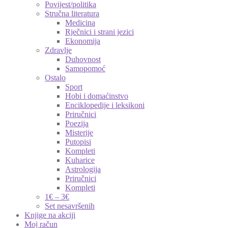
Povijest/politika
Stručna literatura
Medicina
Rječnici i strani jezici
Ekonomija
Zdravlje
Duhovnost
Samopomoć
Ostalo
Sport
Hobi i domaćinstvo
Enciklopedije i leksikoni
Priručnici
Poezija
Misterije
Putopisi
Kompleti
Kuharice
Astrologija
Priručnici
Kompleti
1€ – 3€
Set nesavršenih
Knjige na akciji
Moj račun