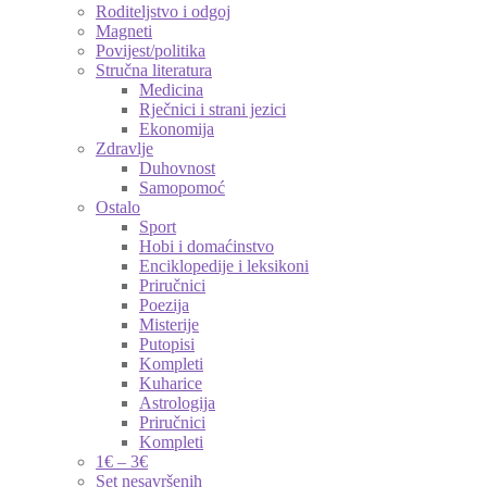
Roditeljstvo i odgoj
Magneti
Povijest/politika
Stručna literatura
Medicina
Rječnici i strani jezici
Ekonomija
Zdravlje
Duhovnost
Samopomoć
Ostalo
Sport
Hobi i domaćinstvo
Enciklopedije i leksikoni
Priručnici
Poezija
Misterije
Putopisi
Kompleti
Kuharice
Astrologija
Priručnici
Kompleti
1€ – 3€
Set nesavršenih