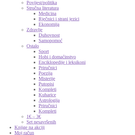
Povijest/politika
Stručna literatura
Medicina
Rječnici i strani jezici
Ekonomija
Zdravlje
Duhovnost
Samopomoć
Ostalo
Sport
Hobi i domaćinstvo
Enciklopedije i leksikoni
Priručnici
Poezija
Misterije
Putopisi
Kompleti
Kuharice
Astrologija
Priručnici
Kompleti
1€ – 3€
Set nesavršenih
Knjige na akciji
Moj račun