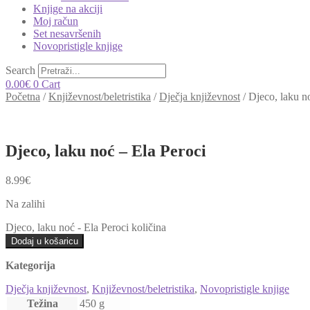
Knjige na akciji
Moj račun
Set nesavršenih
Novopristigle knjige
Search
0.00
€
0
Cart
Početna
/
Književnost/beletristika
/
Dječja književnost
/
Djeco, laku n
Djeco, laku noć – Ela Peroci
8.99
€
Na zalihi
Djeco, laku noć - Ela Peroci količina
Dodaj u košaricu
Kategorija
Dječja književnost
,
Književnost/beletristika
,
Novopristigle knjige
Težina
450 g