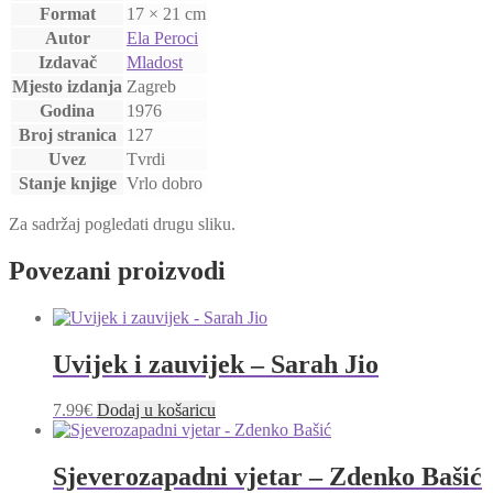
Format
17 × 21 cm
Autor
Ela Peroci
Izdavač
Mladost
Mjesto izdanja
Zagreb
Godina
1976
Broj stranica
127
Uvez
Tvrdi
Stanje knjige
Vrlo dobro
Za sadržaj pogledati drugu sliku.
Povezani proizvodi
Uvijek i zauvijek – Sarah Jio
7.99
€
Dodaj u košaricu
Sjeverozapadni vjetar – Zdenko Bašić