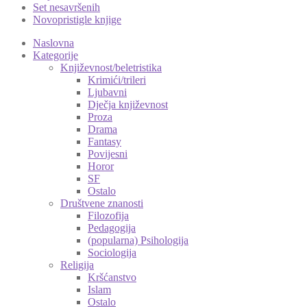
Set nesavršenih
Novopristigle knjige
Naslovna
Kategorije
Književnost/beletristika
Krimići/trileri
Ljubavni
Dječja književnost
Proza
Drama
Fantasy
Povijesni
Horor
SF
Ostalo
Društvene znanosti
Filozofija
Pedagogija
(popularna) Psihologija
Sociologija
Religija
Kršćanstvo
Islam
Ostalo