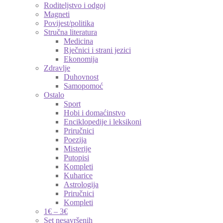
Roditeljstvo i odgoj
Magneti
Povijest/politika
Stručna literatura
Medicina
Rječnici i strani jezici
Ekonomija
Zdravlje
Duhovnost
Samopomoć
Ostalo
Sport
Hobi i domaćinstvo
Enciklopedije i leksikoni
Priručnici
Poezija
Misterije
Putopisi
Kompleti
Kuharice
Astrologija
Priručnici
Kompleti
1€ – 3€
Set nesavršenih