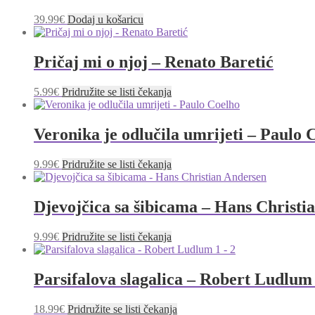
39.99
€
Dodaj u košaricu
Pričaj mi o njoj – Renato Baretić
5.99
€
Pridružite se listi čekanja
Veronika je odlučila umrijeti – Paulo 
9.99
€
Pridružite se listi čekanja
Djevojčica sa šibicama – Hans Christi
9.99
€
Pridružite se listi čekanja
Parsifalova slagalica – Robert Ludlum 
18.99
€
Pridružite se listi čekanja