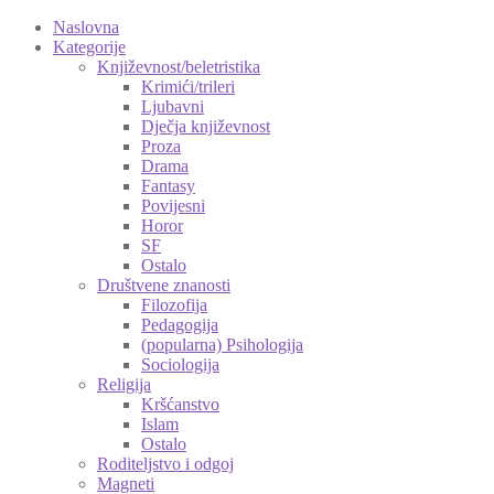
Naslovna
Kategorije
Književnost/beletristika
Krimići/trileri
Ljubavni
Dječja književnost
Proza
Drama
Fantasy
Povijesni
Horor
SF
Ostalo
Društvene znanosti
Filozofija
Pedagogija
(popularna) Psihologija
Sociologija
Religija
Kršćanstvo
Islam
Ostalo
Roditeljstvo i odgoj
Magneti