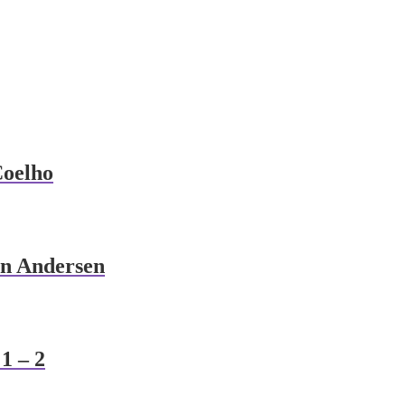
Coelho
an Andersen
1 – 2