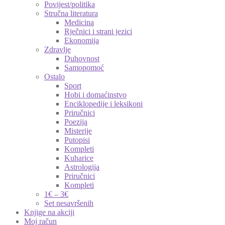
Povijest/politika
Stručna literatura
Medicina
Rječnici i strani jezici
Ekonomija
Zdravlje
Duhovnost
Samopomoć
Ostalo
Sport
Hobi i domaćinstvo
Enciklopedije i leksikoni
Priručnici
Poezija
Misterije
Putopisi
Kompleti
Kuharice
Astrologija
Priručnici
Kompleti
1€ – 3€
Set nesavršenih
Knjige na akciji
Moj račun