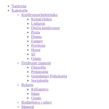
Naslovna
Kategorije
Književnost/beletristika
Krimići/trileri
Ljubavni
Dječja književnost
Proza
Drama
Fantasy
Povijesni
Horor
SF
Ostalo
Društvene znanosti
Filozofija
Pedagogija
(popularna) Psihologija
Sociologija
Religija
Kršćanstvo
Islam
Ostalo
Roditeljstvo i odgoj
Magneti