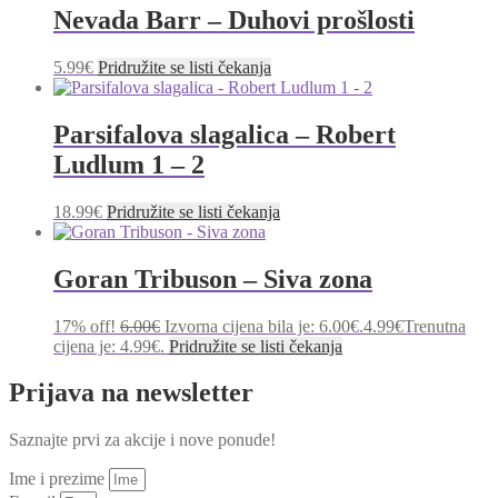
Nevada Barr – Duhovi prošlosti
5.99
€
Pridružite se listi čekanja
Parsifalova slagalica – Robert
Ludlum 1 – 2
18.99
€
Pridružite se listi čekanja
Goran Tribuson – Siva zona
17% off!
6.00
€
Izvorna cijena bila je: 6.00€.
4.99
€
Trenutna
cijena je: 4.99€.
Pridružite se listi čekanja
Prijava na newsletter
Saznajte prvi za akcije i nove ponude!
Ime i prezime