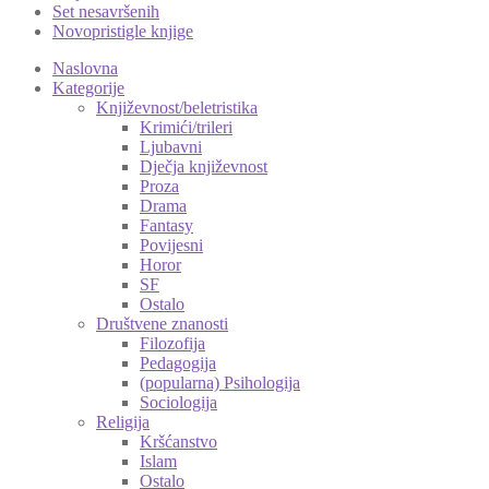
Set nesavršenih
Novopristigle knjige
Naslovna
Kategorije
Književnost/beletristika
Krimići/trileri
Ljubavni
Dječja književnost
Proza
Drama
Fantasy
Povijesni
Horor
SF
Ostalo
Društvene znanosti
Filozofija
Pedagogija
(popularna) Psihologija
Sociologija
Religija
Kršćanstvo
Islam
Ostalo