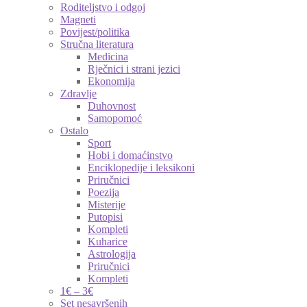
Roditeljstvo i odgoj
Magneti
Povijest/politika
Stručna literatura
Medicina
Rječnici i strani jezici
Ekonomija
Zdravlje
Duhovnost
Samopomoć
Ostalo
Sport
Hobi i domaćinstvo
Enciklopedije i leksikoni
Priručnici
Poezija
Misterije
Putopisi
Kompleti
Kuharice
Astrologija
Priručnici
Kompleti
1€ – 3€
Set nesavršenih