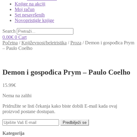
Knjige na akciji
Moj račun
Set nesavršenih
Novopristigle knjige
Search
0.00
€
0
Cart
Početna
/
Književnost/beletristika
/
Proza
/
Demon i gospođica Prym
– Paulo Coelho
Demon i gospođica Prym – Paulo Coelho
15.99
€
Nema na zalihi
Pridružite se listi čekanja kako biste dobili E-mail kada ovaj
proizvod postane dostupan.
Predbilježi se
Kategorija