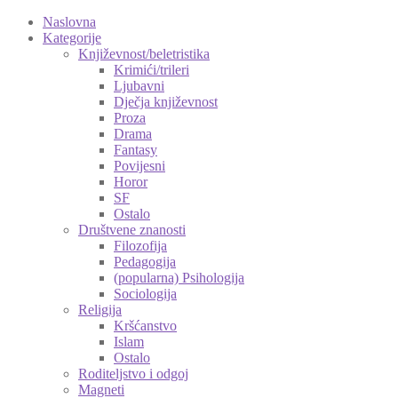
Naslovna
Kategorije
Književnost/beletristika
Krimići/trileri
Ljubavni
Dječja književnost
Proza
Drama
Fantasy
Povijesni
Horor
SF
Ostalo
Društvene znanosti
Filozofija
Pedagogija
(popularna) Psihologija
Sociologija
Religija
Kršćanstvo
Islam
Ostalo
Roditeljstvo i odgoj
Magneti