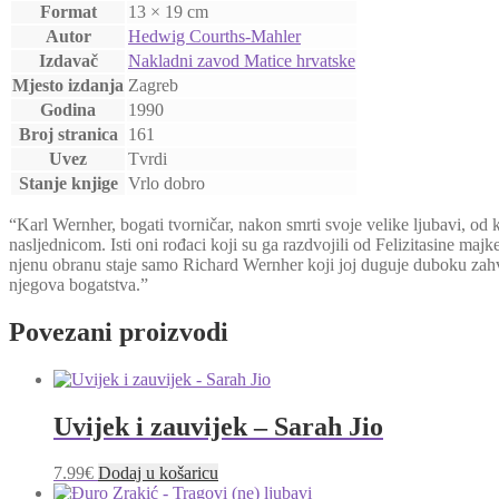
Format
13 × 19 cm
Autor
Hedwig Courths-Mahler
Izdavač
Nakladni zavod Matice hrvatske
Mjesto izdanja
Zagreb
Godina
1990
Broj stranica
161
Uvez
Tvrdi
Stanje knjige
Vrlo dobro
“Karl Wernher, bogati tvorničar, nakon smrti svoje velike ljubavi, od 
nasljednicom. Isti oni rođaci koji su ga razdvojili od Felizitasine maj
njenu obranu staje samo Richard Wernher koji joj duguje duboku zahva
njegova bogatstva.”
Povezani proizvodi
Uvijek i zauvijek – Sarah Jio
7.99
€
Dodaj u košaricu