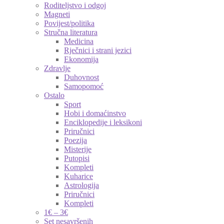
Roditeljstvo i odgoj
Magneti
Povijest/politika
Stručna literatura
Medicina
Rječnici i strani jezici
Ekonomija
Zdravlje
Duhovnost
Samopomoć
Ostalo
Sport
Hobi i domaćinstvo
Enciklopedije i leksikoni
Priručnici
Poezija
Misterije
Putopisi
Kompleti
Kuharice
Astrologija
Priručnici
Kompleti
1€ – 3€
Set nesavršenih