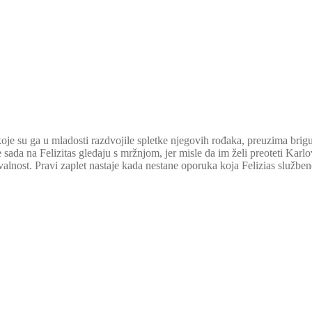
koje su ga u mladosti razdvojile spletke njegovih rođaka, preuzima brigu
ke sada na Felizitas gledaju s mržnjom, jer misle da im želi preoteti Ka
lnost. Pravi zaplet nastaje kada nestane oporuka koja Felizias služben