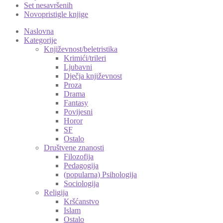
Set nesavršenih
Novopristigle knjige
Naslovna
Kategorije
Književnost/beletristika
Krimići/trileri
Ljubavni
Dječja književnost
Proza
Drama
Fantasy
Povijesni
Horor
SF
Ostalo
Društvene znanosti
Filozofija
Pedagogija
(popularna) Psihologija
Sociologija
Religija
Kršćanstvo
Islam
Ostalo