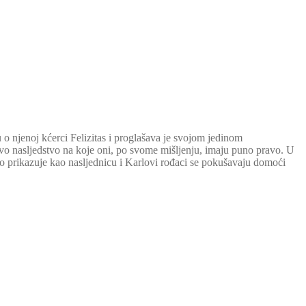
 o njenoj kćerci Felizitas i proglašava je svojom jedinom
rlovo nasljedstvo na koje oni, po svome mišljenju, imaju puno pravo. U
o prikazuje kao nasljednicu i Karlovi rođaci se pokušavaju domoći