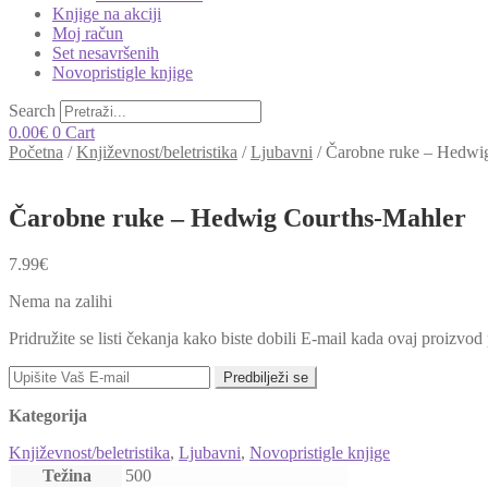
Knjige na akciji
Moj račun
Set nesavršenih
Novopristigle knjige
Search
0.00
€
0
Cart
Početna
/
Književnost/beletristika
/
Ljubavni
/
Čarobne ruke – Hedwi
Čarobne ruke – Hedwig Courths-Mahler
7.99
€
Nema na zalihi
Pridružite se listi čekanja kako biste dobili E-mail kada ovaj proizvo
Predbilježi se
Kategorija
Književnost/beletristika
,
Ljubavni
,
Novopristigle knjige
Težina
500