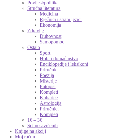
Povijest/politika
Stručna literatura
Medicina
Rječnici i strani jezici
Ekonomija
Zdravlje
Duhovnost
Samopomoć
Ostalo
Sport
Hobi i domaćinstvo
Enciklopedije i leksikoni
Priručnici
Poezija
Misterije
Putopisi
Kompleti
Kuharice
Astrologija
Priručnici
Kompleti
1€ – 3€
Set nesavršenih
Knjige na akciji
Moj račun