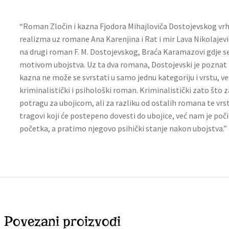
“Roman Zločin i kazna Fjodora Mihajloviča Dostojevskog vrh
realizma uz romane Ana Karenjina i Rat i mir Lava Nikolajev
na drugi roman F. M. Dostojevskog, Braća Karamazovi gdje s
motivom ubojstva. Uz ta dva romana, Dostojevski je poznat i
kazna ne može se svrstati u samo jednu kategoriju i vrstu, v
kriminalistički i psihološki roman. Kriminalistički zato što 
potragu za ubojicom, ali za razliku od ostalih romana te vrste
tragovi koji će postepeno dovesti do ubojice, već nam je po
početka, a pratimo njegovo psihički stanje nakon ubojstva.”
Povezani proizvodi