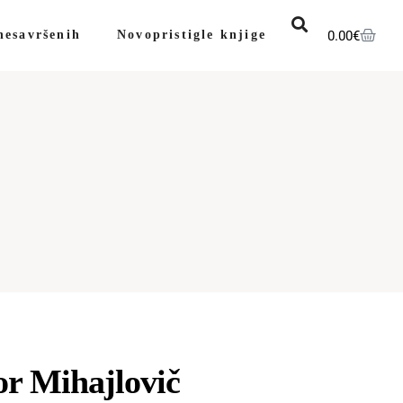
0.00
€
nesavršenih
Novopristigle knjige
r Mihajlovič