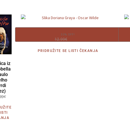
Slika Doriana Graya – Oscar Wilde
31% OFF!
12.99
€
8.99
€
PRIDRUŽITE SE LISTI ČEKANJA
ica iz
bella
aulo
lho
rdi
ez)
99
€
UŽITE
ISTI
ANJA