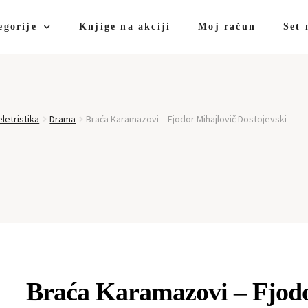
egorije
Knjige na akciji
Moj račun
Set 
letristika
Drama
Braća Karamazovi – Fjodor Mihajlovič Dostojevski
Braća Karamazovi – Fjodo