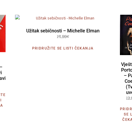
Užitak sebičnosti – Michelle Elman
14.99
€
PRIDRUŽITE SE LISTI ČEKANJA
Vješt
 –
Porto
i
– P
avi
Coe
(Tv
uv
ITE
12.
I
JA
PRIDR
SE L
ČEK