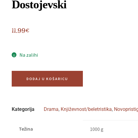
Dostojevski
11.99
€
Na zalihi
DODAJ U KOŠARICU
Kategorija
Drama
,
Književnost/beletristika
,
Novopristig
Težina
1000 g