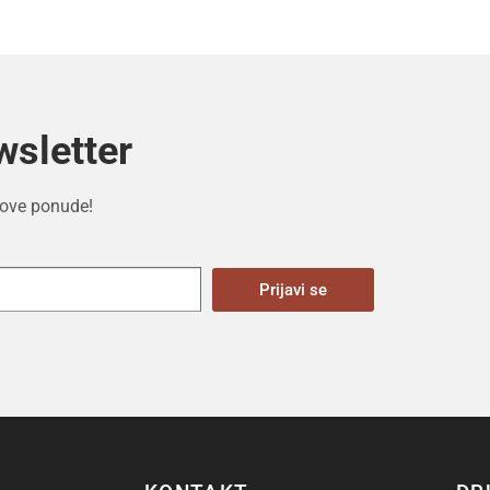
wsletter
 nove ponude!
Prijavi se