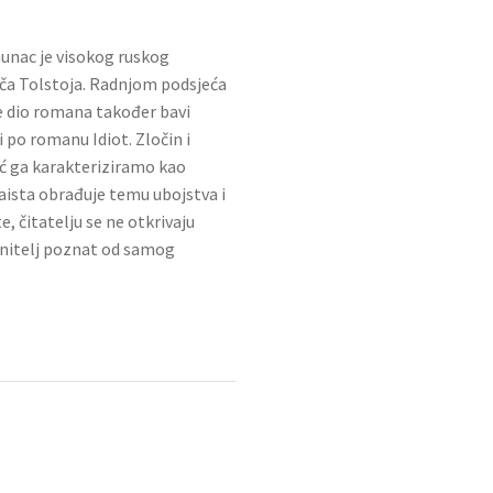
unac je visokog ruskog
iča Tolstoja. Radnjom podsjeća
e dio romana također bavi
 po romanu Idiot. Zločin i
eć ga karakteriziramo kao
zaista obrađuje temu ubojstva i
, čitatelju se ne otkrivaju
činitelj poznat od samog