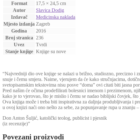
Format
17,5 × 24,5 cm
Autor
Slavica Dodig
Izdavač
Medicinska naklada
Mjesto izdanja
Zagreb
Godina
2016
Broj stranica
236
Uvez
Tvrdi
Stanje knjige
Knjige su nove
“Najvredniji dio ove knjige se nalazi u brižno, studiozno, precizno i z
snuje i čemu smjera. Naime, vjerujem da će kako stručnjacima, dotično b
svetopisamskim tekstovima nisu posve “doma” ovi citati biti jasna poru
Pred našim će očima prodefilirati bolesnici imenom i prezimenom, njihov
kako je to vjerovao, što je mislio i čemu se nadao biblijski čovjek, što
Ova knjiga može i treba biti inspirativna za daljnja produbljivanja i 
u ovoj knjizi naći ono nešto za sebe, za popunjavanje rupa u znanju –
Don Anton Šuljić, katolički teolog, publicist i pjesnik
(iz recenzije)”
Povezani proizvodi