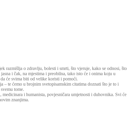
 razmišlja o zdravlju, bolesti i smrti, što vjeruje, kako se odnosi, što
jasna i čak, na mjestima i preobilna, tako isto će i onima koju u
a će svima biti od velike koristi i pomoći.
nja – te ćemo u brojnim svetopisamskim citatima doznati što je to i
 u svemu tome.
ga, medicinara i humanista, povjesničara umjetnosti i duhovnika. Svi će
 novim znanjima.