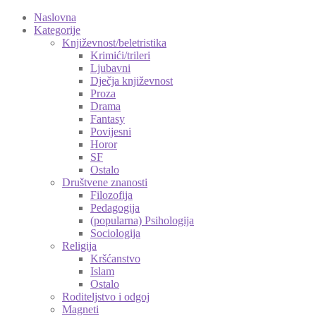
Naslovna
Kategorije
Književnost/beletristika
Krimići/trileri
Ljubavni
Dječja književnost
Proza
Drama
Fantasy
Povijesni
Horor
SF
Ostalo
Društvene znanosti
Filozofija
Pedagogija
(popularna) Psihologija
Sociologija
Religija
Kršćanstvo
Islam
Ostalo
Roditeljstvo i odgoj
Magneti