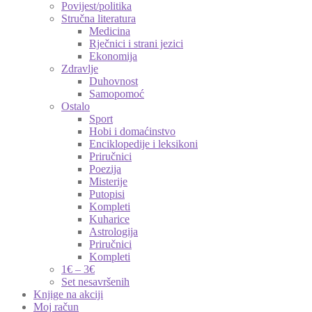
Povijest/politika
Stručna literatura
Medicina
Rječnici i strani jezici
Ekonomija
Zdravlje
Duhovnost
Samopomoć
Ostalo
Sport
Hobi i domaćinstvo
Enciklopedije i leksikoni
Priručnici
Poezija
Misterije
Putopisi
Kompleti
Kuharice
Astrologija
Priručnici
Kompleti
1€ – 3€
Set nesavršenih
Knjige na akciji
Moj račun