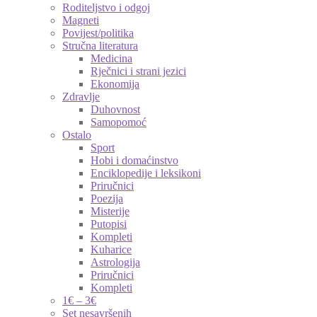
Roditeljstvo i odgoj
Magneti
Povijest/politika
Stručna literatura
Medicina
Rječnici i strani jezici
Ekonomija
Zdravlje
Duhovnost
Samopomoć
Ostalo
Sport
Hobi i domaćinstvo
Enciklopedije i leksikoni
Priručnici
Poezija
Misterije
Putopisi
Kompleti
Kuharice
Astrologija
Priručnici
Kompleti
1€ – 3€
Set nesavršenih