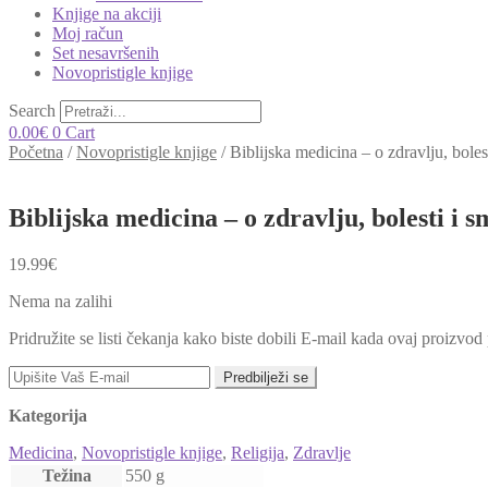
Knjige na akciji
Moj račun
Set nesavršenih
Novopristigle knjige
Search
0.00
€
0
Cart
Početna
/
Novopristigle knjige
/
Biblijska medicina – o zdravlju, bolest
Biblijska medicina – o zdravlju, bolesti i s
19.99
€
Nema na zalihi
Pridružite se listi čekanja kako biste dobili E-mail kada ovaj proizvo
Predbilježi se
Kategorija
Medicina
,
Novopristigle knjige
,
Religija
,
Zdravlje
Težina
550 g