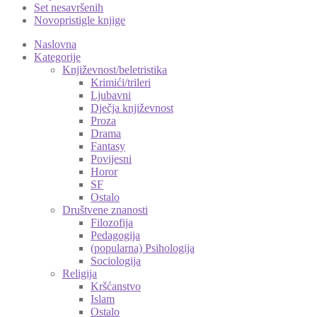
Set nesavršenih
Novopristigle knjige
Naslovna
Kategorije
Književnost/beletristika
Krimići/trileri
Ljubavni
Dječja književnost
Proza
Drama
Fantasy
Povijesni
Horor
SF
Ostalo
Društvene znanosti
Filozofija
Pedagogija
(popularna) Psihologija
Sociologija
Religija
Kršćanstvo
Islam
Ostalo