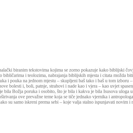
nalački biranim tekstovima kojima se zorno pokazuje kako biblijski čovjek
ibličarima i teolozima, nabrajanja biblijskih mjesta i citata možda biti 
ka i pouka na jednom mjestu – skupljeni baš tako i baš u tom izboru – d
e bolesti i, boli, patnje, strahovi i nade kao i vjera – kao uvjet spase
 je bila Božja poruka i osobito, što je bila i kakva je bila Isusova uloga
proširivanja ove prevažne teme koja se tiče jednako vjernika i antropolo
 ako su samo iskreni prema sebi – koje valja stalno ispunjavati novim i