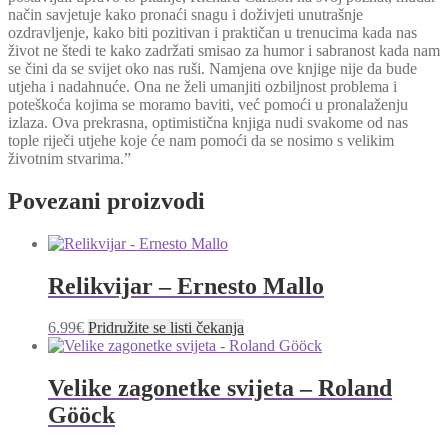
način savjetuje kako pronaći snagu i doživjeti unutrašnje
ozdravljenje, kako biti pozitivan i praktičan u trenucima kada nas
život ne štedi te kako zadržati smisao za humor i sabranost kada nam
se čini da se svijet oko nas ruši. Namjena ove knjige nije da bude
utjeha i nadahnuće. Ona ne želi umanjiti ozbiljnost problema i
poteškoća kojima se moramo baviti, već pomoći u pronalaženju
izlaza. Ova prekrasna, optimistična knjiga nudi svakome od nas
tople riječi utjehe koje će nam pomoći da se nosimo s velikim
životnim stvarima.”
Povezani proizvodi
Relikvijar – Ernesto Mallo
6.99
€
Pridružite se listi čekanja
Velike zagonetke svijeta – Roland
Gööck