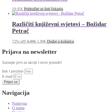
19.95
€
Pridružite se listi čekanja
Različiti književni svjetovi – Božidar
Petrač
Izvorna
Trenutna
72% off!
6.99
€
1.99
€
Dodaj u košaricu
cijena
cijena
bila
je:
Prijava na newsletter
je:
1.99€.
6.99€.
Saznajte prvi za akcije i nove ponude!
Ime i prezime
E-mail
Prijavi se
Navigacija
Naslovna
O nama