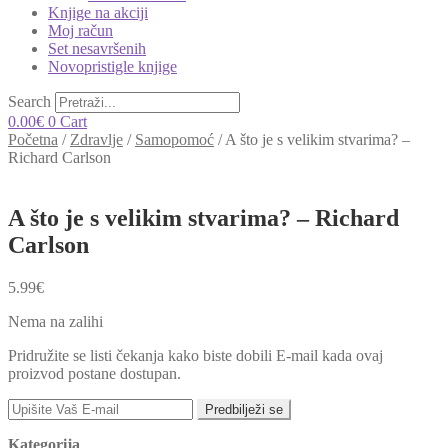
Knjige na akciji
Moj račun
Set nesavršenih
Novopristigle knjige
Search
0.00
€
0
Cart
Početna
/
Zdravlje
/
Samopomoć
/
A što je s velikim stvarima? –
Richard Carlson
A što je s velikim stvarima? – Richard
Carlson
5.99
€
Nema na zalihi
Pridružite se listi čekanja kako biste dobili E-mail kada ovaj
proizvod postane dostupan.
Predbilježi se
Kategorija