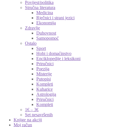
Povijest/politika
Stručna literatura
Medicina
Rječnici i strani jezici
Ekonomija
Zdravlje
Duhovnost
Samopomoć
Ostalo
Sport
Hobi i domaćinstvo
Enciklopedije i leksikoni
Priručnici
Poezija
Misterije
Putopisi
Kompleti
Kuharice
Astrologija
Priručnici
Kompleti
1€ – 3€
Set nesavršenih
Knjige na akciji
Moj račun