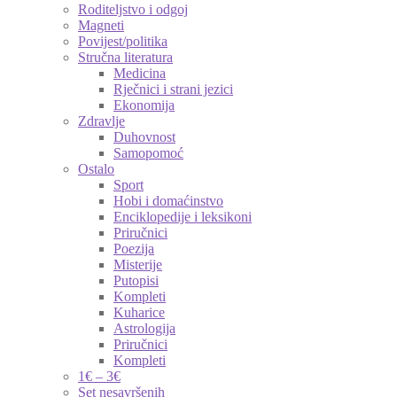
Roditeljstvo i odgoj
Magneti
Povijest/politika
Stručna literatura
Medicina
Rječnici i strani jezici
Ekonomija
Zdravlje
Duhovnost
Samopomoć
Ostalo
Sport
Hobi i domaćinstvo
Enciklopedije i leksikoni
Priručnici
Poezija
Misterije
Putopisi
Kompleti
Kuharice
Astrologija
Priručnici
Kompleti
1€ – 3€
Set nesavršenih