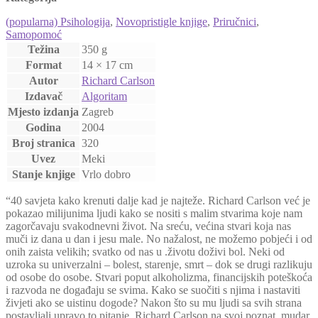
(popularna) Psihologija
,
Novopristigle knjige
,
Priručnici
,
Samopomoć
Težina
350 g
Format
14 × 17 cm
Autor
Richard Carlson
Izdavač
Algoritam
Mjesto izdanja
Zagreb
Godina
2004
Broj stranica
320
Uvez
Meki
Stanje knjige
Vrlo dobro
“40 savjeta kako krenuti dalje kad je najteže. Richard Carlson već je
pokazao milijunima ljudi kako se nositi s malim stvarima koje nam
zagorčavaju svakodnevni život. Na sreću, većina stvari koja nas
muči iz dana u dan i jesu male. No nažalost, ne možemo pobjeći i od
onih zaista velikih; svatko od nas u .životu doživi bol. Neki od
uzroka su univerzalni – bolest, starenje, smrt – dok se drugi razlikuju
od osobe do osobe. Stvari poput alkoholizma, financijskih poteškoća
i razvoda ne događaju se svima. Kako se suočiti s njima i nastaviti
živjeti ako se uistinu dogode? Nakon što su mu ljudi sa svih strana
postavljali upravo to pitanje, Richard Carlson na svoj poznat, mudar