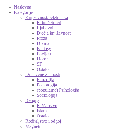
Naslovna
Kategorije
Književnost/beletristika
Krimići/trileri
Ljubavni
Dječja književnost
Proza
Drama
Fantasy
Povijesni
Horor
SF
Ostalo
Društvene znanosti
Filozofija
Pedagogija
(popularna) Psihologija
Sociologija
Religija
Kršćanstvo
Islam
Ostalo
Roditeljstvo i odgoj
Magneti