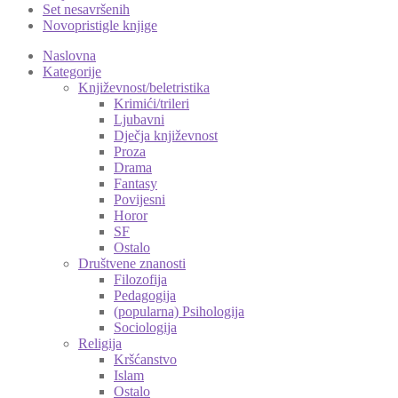
Set nesavršenih
Novopristigle knjige
Naslovna
Kategorije
Književnost/beletristika
Krimići/trileri
Ljubavni
Dječja književnost
Proza
Drama
Fantasy
Povijesni
Horor
SF
Ostalo
Društvene znanosti
Filozofija
Pedagogija
(popularna) Psihologija
Sociologija
Religija
Kršćanstvo
Islam
Ostalo