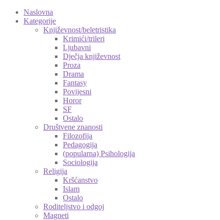
Naslovna
Kategorije
Književnost/beletristika
Krimići/trileri
Ljubavni
Dječja književnost
Proza
Drama
Fantasy
Povijesni
Horor
SF
Ostalo
Društvene znanosti
Filozofija
Pedagogija
(popularna) Psihologija
Sociologija
Religija
Kršćanstvo
Islam
Ostalo
Roditeljstvo i odgoj
Magneti