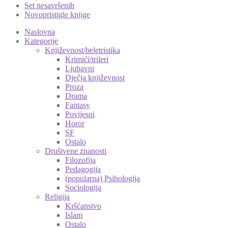
Set nesavršenih
Novopristigle knjige
Naslovna
Kategorije
Književnost/beletristika
Krimići/trileri
Ljubavni
Dječja književnost
Proza
Drama
Fantasy
Povijesni
Horor
SF
Ostalo
Društvene znanosti
Filozofija
Pedagogija
(popularna) Psihologija
Sociologija
Religija
Kršćanstvo
Islam
Ostalo