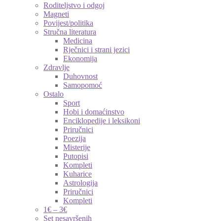
Roditeljstvo i odgoj
Magneti
Povijest/politika
Stručna literatura
Medicina
Rječnici i strani jezici
Ekonomija
Zdravlje
Duhovnost
Samopomoć
Ostalo
Sport
Hobi i domaćinstvo
Enciklopedije i leksikoni
Priručnici
Poezija
Misterije
Putopisi
Kompleti
Kuharice
Astrologija
Priručnici
Kompleti
1€ – 3€
Set nesavršenih