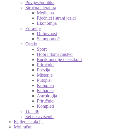
Povijest/politika
Stručna literatura
Medicina
Rječnici i strani jezici
Ekonomija
Zdravlje
Duhovnost
Samopomoć
Ostalo
Sport
Hobi i domaćinstvo
Enciklopedije i leksikoni
Priručnici
Poezija
Misterije
Putopisi
Kompleti
Kuharice
Astrologija
Priručnici
Kompleti
1€ – 3€
Set nesavršenih
Knjige na akciji
Moj račun