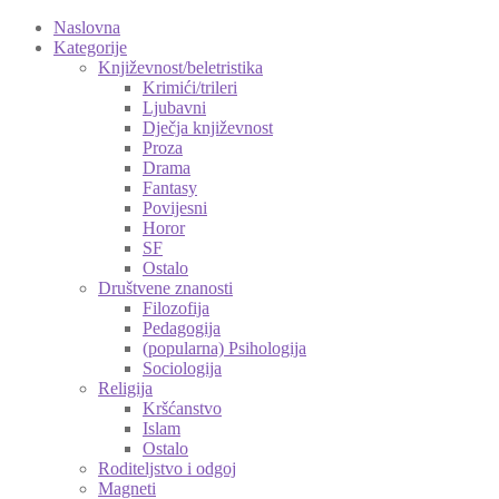
Naslovna
Kategorije
Književnost/beletristika
Krimići/trileri
Ljubavni
Dječja književnost
Proza
Drama
Fantasy
Povijesni
Horor
SF
Ostalo
Društvene znanosti
Filozofija
Pedagogija
(popularna) Psihologija
Sociologija
Religija
Kršćanstvo
Islam
Ostalo
Roditeljstvo i odgoj
Magneti