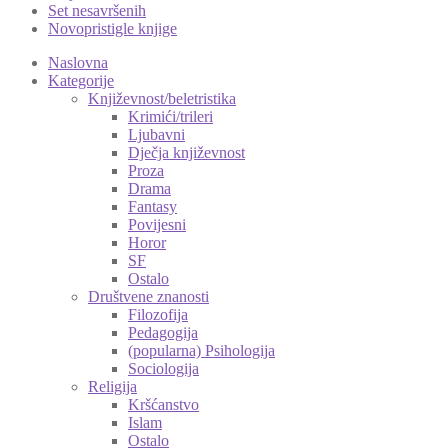
Set nesavršenih
Novopristigle knjige
Naslovna
Kategorije
Književnost/beletristika
Krimići/trileri
Ljubavni
Dječja književnost
Proza
Drama
Fantasy
Povijesni
Horor
SF
Ostalo
Društvene znanosti
Filozofija
Pedagogija
(popularna) Psihologija
Sociologija
Religija
Kršćanstvo
Islam
Ostalo