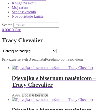
Knjige na akciji
Moj račun
Set nesavršenih
Novopristigle knjige
Search
0.00
€
0
Cart
Tracy Chevalier
Prikazuje se svih 3 rezultata
Poredano po najnovijem
Djevojka s bisernom naušnicom –
Tracy Chevalier
9.99
€
Dodaj u košaricu
Djevojka s bisernom naušnicom –