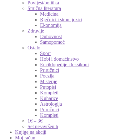
Povijest/politika
Stručna literatura
Medicina
Rječnici i strani jezici
Ekonomija
Zdravlje
Duhovnost
Samopomoć
Ostalo
Sport
Hobi i domaćinstvo
Enciklopedije i leksikoni
Priručnici
Poezija
Misterije
Putopisi
Kompleti
Kuharice
Astrologija
Priručnici
Kompleti
1€ – 3€
Set nesavršenih
Knjige na akciji
Moj račun