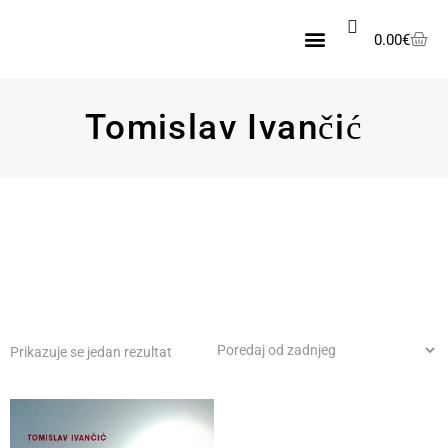
0.00
€
Knjige na akciji
Set nesavršenih
Novopristigle knjige
Tomislav Ivančić
Prikazuje se jedan rezultat