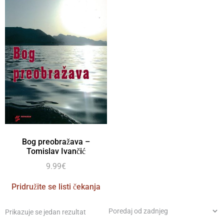
Bog preobražava –
Tomislav Ivančić
9.99
€
Pridružite se listi čekanja
Prikazuje se jedan rezultat