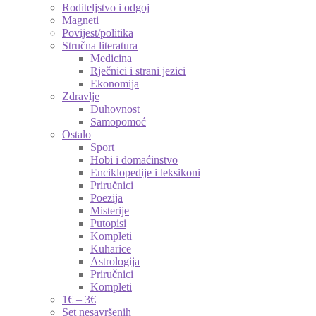
Roditeljstvo i odgoj
Magneti
Povijest/politika
Stručna literatura
Medicina
Rječnici i strani jezici
Ekonomija
Zdravlje
Duhovnost
Samopomoć
Ostalo
Sport
Hobi i domaćinstvo
Enciklopedije i leksikoni
Priručnici
Poezija
Misterije
Putopisi
Kompleti
Kuharice
Astrologija
Priručnici
Kompleti
1€ – 3€
Set nesavršenih