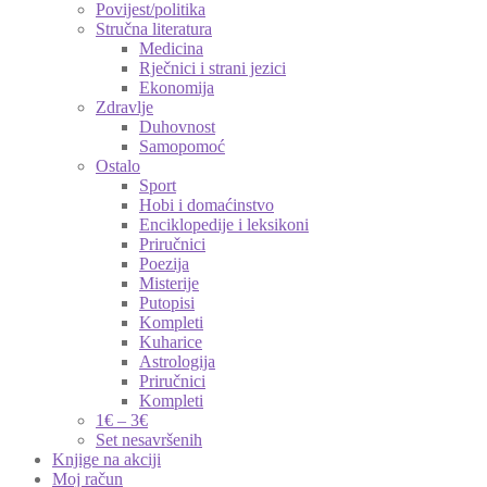
Povijest/politika
Stručna literatura
Medicina
Rječnici i strani jezici
Ekonomija
Zdravlje
Duhovnost
Samopomoć
Ostalo
Sport
Hobi i domaćinstvo
Enciklopedije i leksikoni
Priručnici
Poezija
Misterije
Putopisi
Kompleti
Kuharice
Astrologija
Priručnici
Kompleti
1€ – 3€
Set nesavršenih
Knjige na akciji
Moj račun