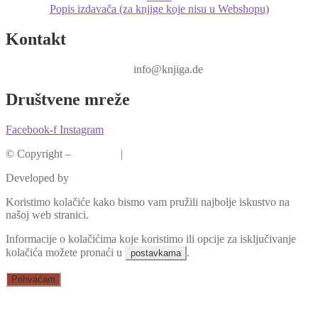
Popis izdavača (za knjige koje nisu u Webshopu)
Kontakt
info@knjiga.de
Društvene mreže
Facebook-f
Instagram
© Copyright –
Knjiga.de
|
Pravila privatnosti
Developed by
krMedia
Koristimo kolačiće kako bismo vam pružili najbolje iskustvo na
našoj web stranici.
Informacije o kolačićima koje koristimo ili opcije za isključivanje
kolačića možete pronaći u
.
postavkama
Prihvaćam