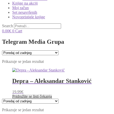
Knjige na akciji
Moj račun
Set nesavršenih
Novopristigle knjige
Search
0.00
€
0
Cart
Telegram Media Grupa
Prikazuje se jedan rezultat
Depra – Aleksandar Stanković
19.99
€
Pridružite se listi čekanja
Prikazuje se jedan rezultat