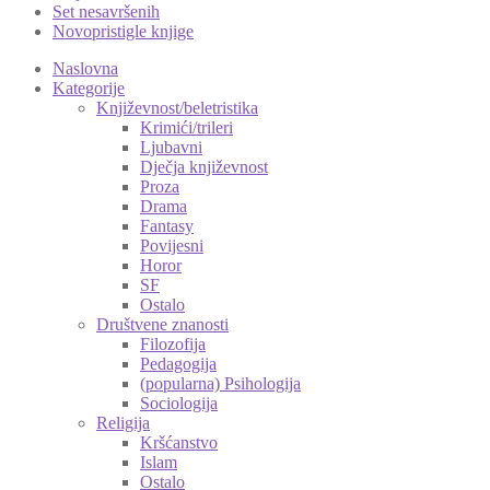
Set nesavršenih
Novopristigle knjige
Naslovna
Kategorije
Književnost/beletristika
Krimići/trileri
Ljubavni
Dječja književnost
Proza
Drama
Fantasy
Povijesni
Horor
SF
Ostalo
Društvene znanosti
Filozofija
Pedagogija
(popularna) Psihologija
Sociologija
Religija
Kršćanstvo
Islam
Ostalo