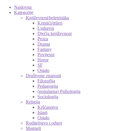
Naslovna
Kategorije
Književnost/beletristika
Krimići/trileri
Ljubavni
Dječja književnost
Proza
Drama
Fantasy
Povijesni
Horor
SF
Ostalo
Društvene znanosti
Filozofija
Pedagogija
(popularna) Psihologija
Sociologija
Religija
Kršćanstvo
Islam
Ostalo
Roditeljstvo i odgoj
Magneti