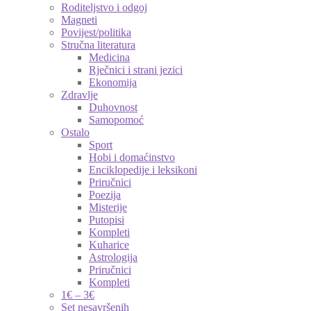
Roditeljstvo i odgoj
Magneti
Povijest/politika
Stručna literatura
Medicina
Rječnici i strani jezici
Ekonomija
Zdravlje
Duhovnost
Samopomoć
Ostalo
Sport
Hobi i domaćinstvo
Enciklopedije i leksikoni
Priručnici
Poezija
Misterije
Putopisi
Kompleti
Kuharice
Astrologija
Priručnici
Kompleti
1€ – 3€
Set nesavršenih