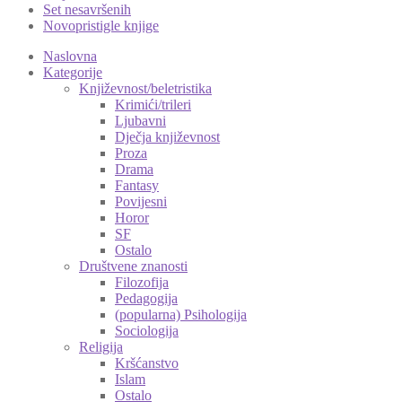
Set nesavršenih
Novopristigle knjige
Naslovna
Kategorije
Književnost/beletristika
Krimići/trileri
Ljubavni
Dječja književnost
Proza
Drama
Fantasy
Povijesni
Horor
SF
Ostalo
Društvene znanosti
Filozofija
Pedagogija
(popularna) Psihologija
Sociologija
Religija
Kršćanstvo
Islam
Ostalo