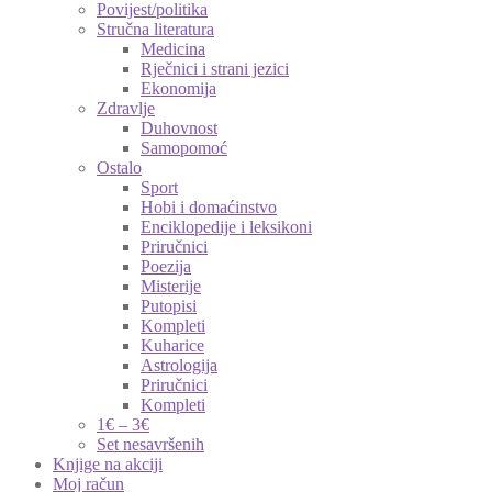
Povijest/politika
Stručna literatura
Medicina
Rječnici i strani jezici
Ekonomija
Zdravlje
Duhovnost
Samopomoć
Ostalo
Sport
Hobi i domaćinstvo
Enciklopedije i leksikoni
Priručnici
Poezija
Misterije
Putopisi
Kompleti
Kuharice
Astrologija
Priručnici
Kompleti
1€ – 3€
Set nesavršenih
Knjige na akciji
Moj račun