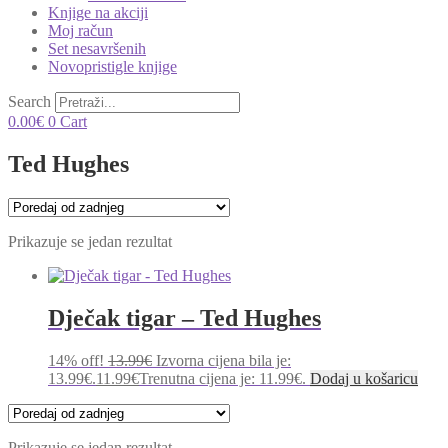
Knjige na akciji
Moj račun
Set nesavršenih
Novopristigle knjige
Search
0.00
€
0
Cart
Ted Hughes
Prikazuje se jedan rezultat
Dječak tigar – Ted Hughes
14% off!
13.99
€
Izvorna cijena bila je:
13.99€.
11.99
€
Trenutna cijena je: 11.99€.
Dodaj u košaricu
Prikazuje se jedan rezultat