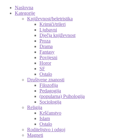
Naslovna
Kategorije
Književnost/beletristika
Krimići/trileri
Ljubavni
Dječja književnost
Proza
Drama
Fantasy
Povijesni
Horor
SF
Ostalo
Društvene znanosti
Filozofija
Pedagogija
(popularna) Psihologija
Sociologija
Religija
Kršćanstvo
Islam
Ostalo
Roditeljstvo i odgoj
Magneti