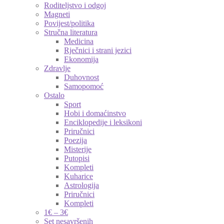
Roditeljstvo i odgoj
Magneti
Povijest/politika
Stručna literatura
Medicina
Rječnici i strani jezici
Ekonomija
Zdravlje
Duhovnost
Samopomoć
Ostalo
Sport
Hobi i domaćinstvo
Enciklopedije i leksikoni
Priručnici
Poezija
Misterije
Putopisi
Kompleti
Kuharice
Astrologija
Priručnici
Kompleti
1€ – 3€
Set nesavršenih