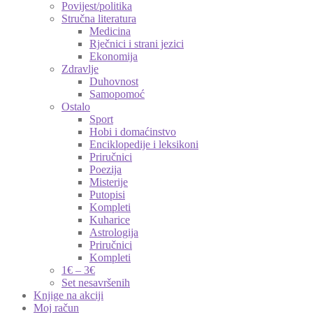
Povijest/politika
Stručna literatura
Medicina
Rječnici i strani jezici
Ekonomija
Zdravlje
Duhovnost
Samopomoć
Ostalo
Sport
Hobi i domaćinstvo
Enciklopedije i leksikoni
Priručnici
Poezija
Misterije
Putopisi
Kompleti
Kuharice
Astrologija
Priručnici
Kompleti
1€ – 3€
Set nesavršenih
Knjige na akciji
Moj račun