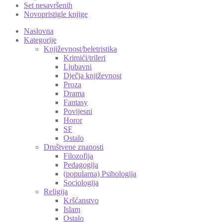
Set nesavršenih
Novopristigle knjige
Naslovna
Kategorije
Književnost/beletristika
Krimići/trileri
Ljubavni
Dječja književnost
Proza
Drama
Fantasy
Povijesni
Horor
SF
Ostalo
Društvene znanosti
Filozofija
Pedagogija
(popularna) Psihologija
Sociologija
Religija
Kršćanstvo
Islam
Ostalo