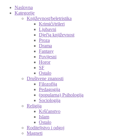
Naslovna
Kategorije
Književnost/beletristika
Krimići/trileri
Ljubavni
Dječja književnost
Proza
Drama
Fantasy
Povijesni
Horor
SF
Ostalo
Društvene znanosti
Filozofija
Pedagogija
(popularna) Psihologija
Sociologija
Religija
Kršćanstvo
Islam
Ostalo
Roditeljstvo i odgoj
Magneti