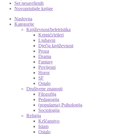
Set nesavršenih
Novopristigle knjige
Naslovna
Kategorije
Književnost/beletristika
Krimići/trileri
Ljubavni
Dječja književnost
Proza
Drama
Fantasy
Povijesni
Horor
SF
Ostalo
Društvene znanosti
Filozofija
Pedagogija
(popularna) Psihologija
Sociologija
Religija
Kršćanstvo
Islam
Ostalo