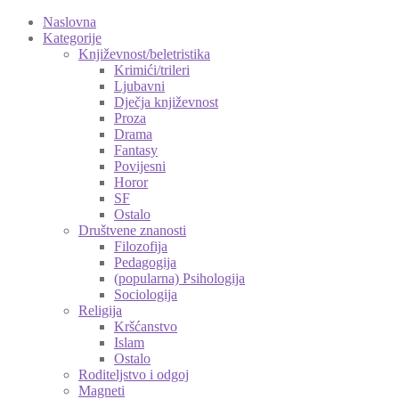
Naslovna
Kategorije
Književnost/beletristika
Krimići/trileri
Ljubavni
Dječja književnost
Proza
Drama
Fantasy
Povijesni
Horor
SF
Ostalo
Društvene znanosti
Filozofija
Pedagogija
(popularna) Psihologija
Sociologija
Religija
Kršćanstvo
Islam
Ostalo
Roditeljstvo i odgoj
Magneti