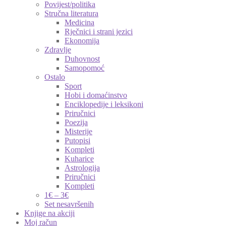
Povijest/politika
Stručna literatura
Medicina
Rječnici i strani jezici
Ekonomija
Zdravlje
Duhovnost
Samopomoć
Ostalo
Sport
Hobi i domaćinstvo
Enciklopedije i leksikoni
Priručnici
Poezija
Misterije
Putopisi
Kompleti
Kuharice
Astrologija
Priručnici
Kompleti
1€ – 3€
Set nesavršenih
Knjige na akciji
Moj račun