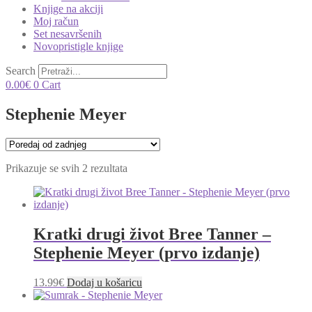
Knjige na akciji
Moj račun
Set nesavršenih
Novopristigle knjige
Search
0.00
€
0
Cart
Stephenie Meyer
Poredano
Prikazuje se svih 2 rezultata
po
najnovijem
Kratki drugi život Bree Tanner –
Stephenie Meyer (prvo izdanje)
13.99
€
Dodaj u košaricu