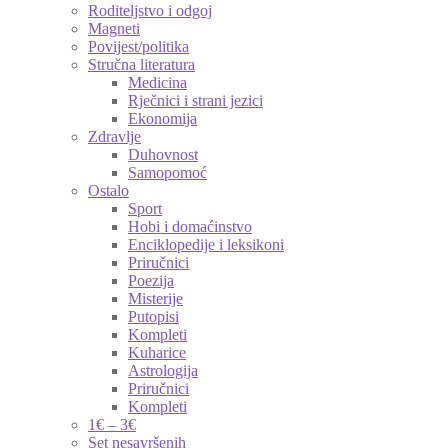
Roditeljstvo i odgoj
Magneti
Povijest/politika
Stručna literatura
Medicina
Rječnici i strani jezici
Ekonomija
Zdravlje
Duhovnost
Samopomoć
Ostalo
Sport
Hobi i domaćinstvo
Enciklopedije i leksikoni
Priručnici
Poezija
Misterije
Putopisi
Kompleti
Kuharice
Astrologija
Priručnici
Kompleti
1€ – 3€
Set nesavršenih