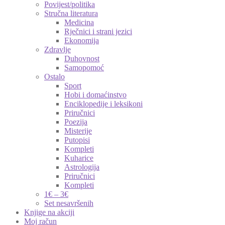
Povijest/politika
Stručna literatura
Medicina
Rječnici i strani jezici
Ekonomija
Zdravlje
Duhovnost
Samopomoć
Ostalo
Sport
Hobi i domaćinstvo
Enciklopedije i leksikoni
Priručnici
Poezija
Misterije
Putopisi
Kompleti
Kuharice
Astrologija
Priručnici
Kompleti
1€ – 3€
Set nesavršenih
Knjige na akciji
Moj račun