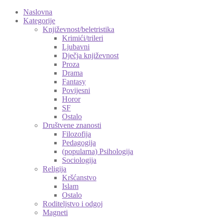
Naslovna
Kategorije
Književnost/beletristika
Krimići/trileri
Ljubavni
Dječja književnost
Proza
Drama
Fantasy
Povijesni
Horor
SF
Ostalo
Društvene znanosti
Filozofija
Pedagogija
(popularna) Psihologija
Sociologija
Religija
Kršćanstvo
Islam
Ostalo
Roditeljstvo i odgoj
Magneti