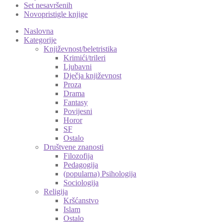
Set nesavršenih
Novopristigle knjige
Naslovna
Kategorije
Književnost/beletristika
Krimići/trileri
Ljubavni
Dječja književnost
Proza
Drama
Fantasy
Povijesni
Horor
SF
Ostalo
Društvene znanosti
Filozofija
Pedagogija
(popularna) Psihologija
Sociologija
Religija
Kršćanstvo
Islam
Ostalo