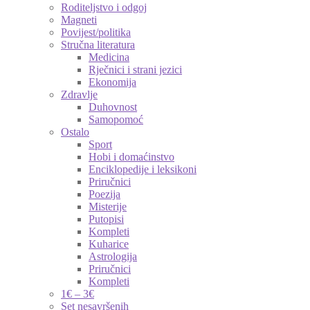
Roditeljstvo i odgoj
Magneti
Povijest/politika
Stručna literatura
Medicina
Rječnici i strani jezici
Ekonomija
Zdravlje
Duhovnost
Samopomoć
Ostalo
Sport
Hobi i domaćinstvo
Enciklopedije i leksikoni
Priručnici
Poezija
Misterije
Putopisi
Kompleti
Kuharice
Astrologija
Priručnici
Kompleti
1€ – 3€
Set nesavršenih