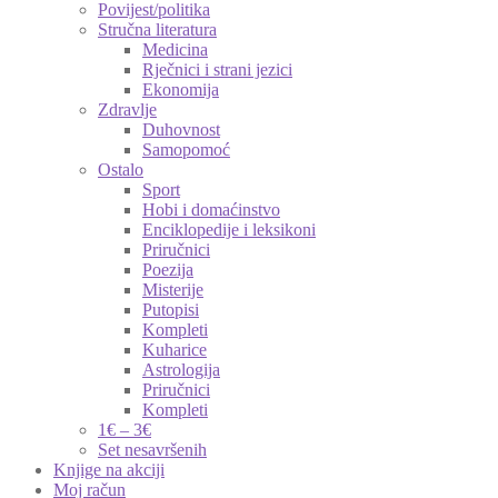
Povijest/politika
Stručna literatura
Medicina
Rječnici i strani jezici
Ekonomija
Zdravlje
Duhovnost
Samopomoć
Ostalo
Sport
Hobi i domaćinstvo
Enciklopedije i leksikoni
Priručnici
Poezija
Misterije
Putopisi
Kompleti
Kuharice
Astrologija
Priručnici
Kompleti
1€ – 3€
Set nesavršenih
Knjige na akciji
Moj račun