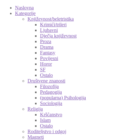
Naslovna
Kategorije
Književnost/beletristika
Krimići/trileri
Ljubavni
Dječja književnost
Proza
Drama
Fantasy
Povijesni
Horor
SF
Ostalo
Društvene znanosti
Filozofija
Pedagogija
(popularna) Psihologija
Sociologija
Religija
Kršćanstvo
Islam
Ostalo
Roditeljstvo i odgoj
Magneti