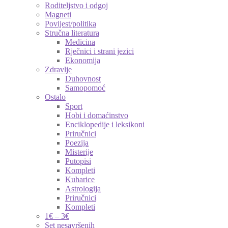
Roditeljstvo i odgoj
Magneti
Povijest/politika
Stručna literatura
Medicina
Rječnici i strani jezici
Ekonomija
Zdravlje
Duhovnost
Samopomoć
Ostalo
Sport
Hobi i domaćinstvo
Enciklopedije i leksikoni
Priručnici
Poezija
Misterije
Putopisi
Kompleti
Kuharice
Astrologija
Priručnici
Kompleti
1€ – 3€
Set nesavršenih