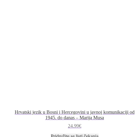
Hrvatski jezik u Bosni i Hercegovini u javnoj komunikaciji od
1945. do danas – Marija Musa
24.99
€
Pridružite se listi čekanja