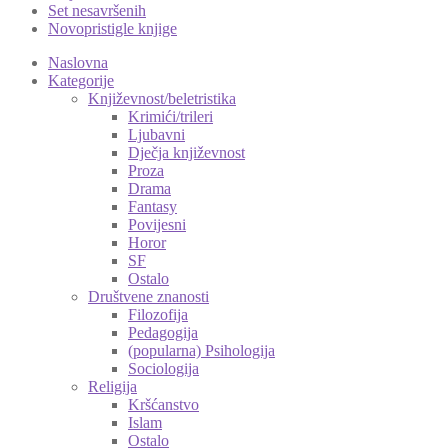
Set nesavršenih
Novopristigle knjige
Naslovna
Kategorije
Književnost/beletristika
Krimići/trileri
Ljubavni
Dječja književnost
Proza
Drama
Fantasy
Povijesni
Horor
SF
Ostalo
Društvene znanosti
Filozofija
Pedagogija
(popularna) Psihologija
Sociologija
Religija
Kršćanstvo
Islam
Ostalo