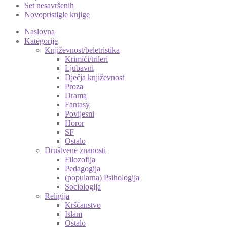
Set nesavršenih
Novopristigle knjige
Naslovna
Kategorije
Književnost/beletristika
Krimići/trileri
Ljubavni
Dječja književnost
Proza
Drama
Fantasy
Povijesni
Horor
SF
Ostalo
Društvene znanosti
Filozofija
Pedagogija
(popularna) Psihologija
Sociologija
Religija
Kršćanstvo
Islam
Ostalo