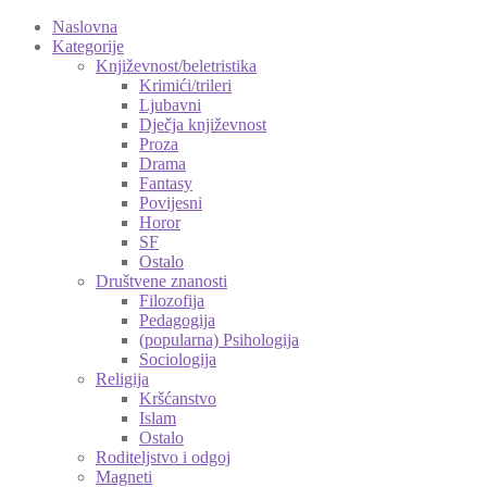
Naslovna
Kategorije
Književnost/beletristika
Krimići/trileri
Ljubavni
Dječja književnost
Proza
Drama
Fantasy
Povijesni
Horor
SF
Ostalo
Društvene znanosti
Filozofija
Pedagogija
(popularna) Psihologija
Sociologija
Religija
Kršćanstvo
Islam
Ostalo
Roditeljstvo i odgoj
Magneti