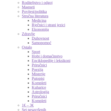
Roditeljstvo i odgoj
Magneti
Povijest/politika
Stručna literatura
Medicina
Rječnici i strani jezici
Ekonomija
Zdravlje
Duhovnost
Samopomoć
Ostalo
Sport
Hobi i domaćinstvo
Enciklopedije i leksikoni
Priručnici
Poezija
Misterije
Putopisi
Kompleti
Kuharice
Astrologija
Priručnici
Kompleti
1€ – 3€
Set nesavršenih