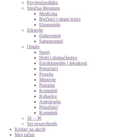
Povijest/politika
Stručna literatura
Medicina
Rječnici i strani jezici
Ekonomija
Zdravlje
Duhovnost
Samopomoć
Ostalo
Sport
Hobi i domaćinstvo
Enciklopedije i leksikoni
Priručnici
Poezija
Misterije
Putopisi
Kompleti
Kuharice
Astrologija
Priručnici
Kompleti
1€ – 3€
Set nesavršenih
Knjige na akciji
Moj račun