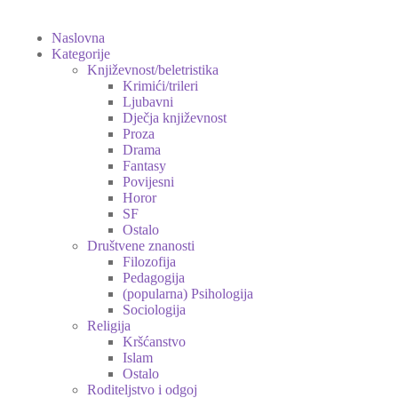
Naslovna
Kategorije
Književnost/beletristika
Krimići/trileri
Ljubavni
Dječja književnost
Proza
Drama
Fantasy
Povijesni
Horor
SF
Ostalo
Društvene znanosti
Filozofija
Pedagogija
(popularna) Psihologija
Sociologija
Religija
Kršćanstvo
Islam
Ostalo
Roditeljstvo i odgoj