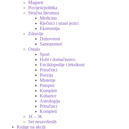
Magneti
Povijest/politika
Stručna literatura
Medicina
Rječnici i strani jezici
Ekonomija
Zdravlje
Duhovnost
Samopomoć
Ostalo
Sport
Hobi i domaćinstvo
Enciklopedije i leksikoni
Priručnici
Poezija
Misterije
Putopisi
Kompleti
Kuharice
Astrologija
Priručnici
Kompleti
1€ – 3€
Set nesavršenih
Knjige na akciji