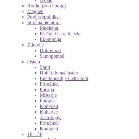
Ostalo
Roditeljstvo i odgoj
Magneti
Povijest/politika
Stručna literatura
Medicina
Rječnici i strani jezici
Ekonomija
Zdravlje
Duhovnost
Samopomoć
Ostalo
Sport
Hobi i domaćinstvo
Enciklopedije i leksikoni
Priručnici
Poezija
Misterije
Putopisi
Kompleti
Kuharice
Astrologija
Priručnici
Kompleti
1€ – 3€