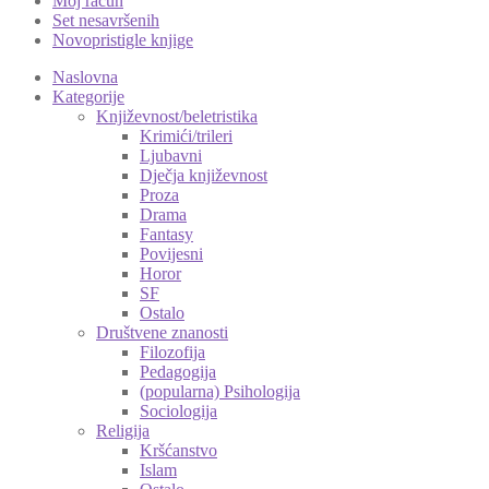
Moj račun
Set nesavršenih
Novopristigle knjige
Naslovna
Kategorije
Književnost/beletristika
Krimići/trileri
Ljubavni
Dječja književnost
Proza
Drama
Fantasy
Povijesni
Horor
SF
Ostalo
Društvene znanosti
Filozofija
Pedagogija
(popularna) Psihologija
Sociologija
Religija
Kršćanstvo
Islam