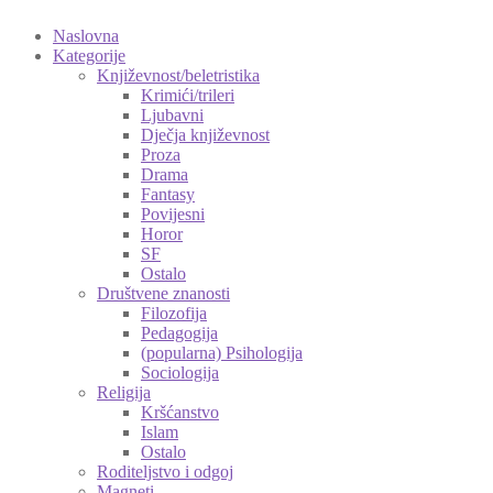
Naslovna
Kategorije
Književnost/beletristika
Krimići/trileri
Ljubavni
Dječja književnost
Proza
Drama
Fantasy
Povijesni
Horor
SF
Ostalo
Društvene znanosti
Filozofija
Pedagogija
(popularna) Psihologija
Sociologija
Religija
Kršćanstvo
Islam
Ostalo
Roditeljstvo i odgoj
Magneti