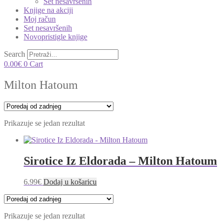
Set nesavršenih
Knjige na akciji
Moj račun
Set nesavršenih
Novopristigle knjige
Search
0.00
€
0
Cart
Milton Hatoum
Prikazuje se jedan rezultat
Sirotice Iz Eldorada – Milton Hatoum
6.99
€
Dodaj u košaricu
Prikazuje se jedan rezultat