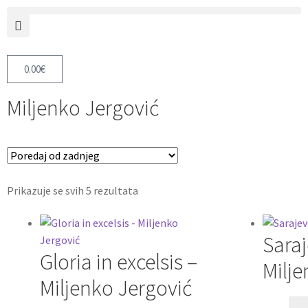
0.00
€
Miljenko Jergović
Prikazuje se svih 5 rezultata
Saraj
Gloria in excelsis –
Milje
Miljenko Jergović