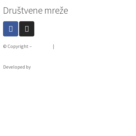
Društvene mreže
© Copyright –
Knjiga.de
|
Pravila privatnosti
Developed by
krMedia