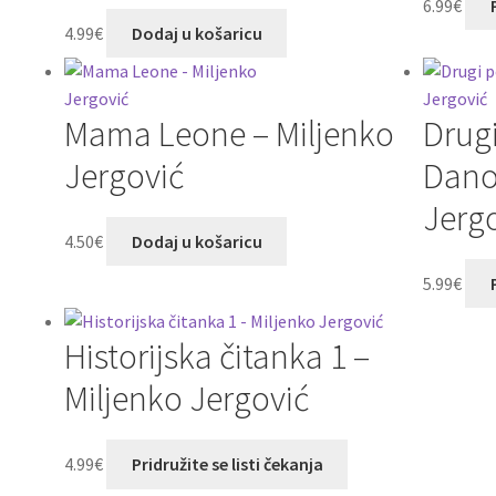
6.99
€
4.99
€
Dodaj u košaricu
Mama Leone – Miljenko
Drugi
Jergović
Dano
Jerg
4.50
€
Dodaj u košaricu
5.99
€
Historijska čitanka 1 –
Miljenko Jergović
4.99
€
Pridružite se listi čekanja