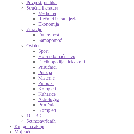
Povijest/politika
Stručna literatura
Medicina
Rječnici i strani jezici
Ekonomija
Zdravlje
Duhovnost
Samopomoć
Ostalo
Sport
Hobi i domaćinstvo
Enciklopedije i leksikoni
Priručnici
Poezija
Misterije
Putopisi
Kompleti
Kuharice
Astrologija
Priručnici
Kompleti
1€ – 3€
Set nesavršenih
Knjige na akciji
Moj račun