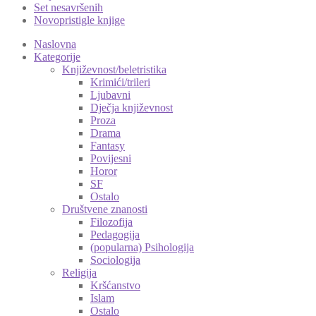
Set nesavršenih
Novopristigle knjige
Naslovna
Kategorije
Književnost/beletristika
Krimići/trileri
Ljubavni
Dječja književnost
Proza
Drama
Fantasy
Povijesni
Horor
SF
Ostalo
Društvene znanosti
Filozofija
Pedagogija
(popularna) Psihologija
Sociologija
Religija
Kršćanstvo
Islam
Ostalo