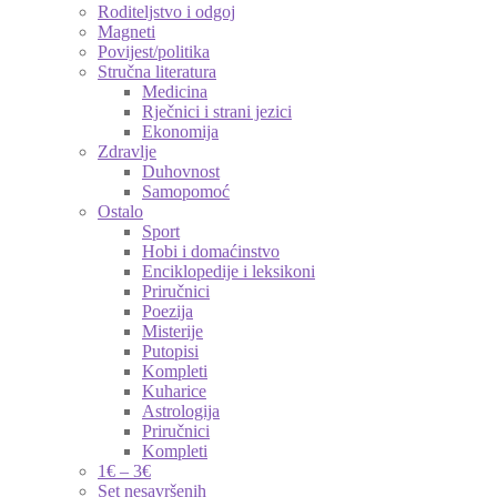
Roditeljstvo i odgoj
Magneti
Povijest/politika
Stručna literatura
Medicina
Rječnici i strani jezici
Ekonomija
Zdravlje
Duhovnost
Samopomoć
Ostalo
Sport
Hobi i domaćinstvo
Enciklopedije i leksikoni
Priručnici
Poezija
Misterije
Putopisi
Kompleti
Kuharice
Astrologija
Priručnici
Kompleti
1€ – 3€
Set nesavršenih