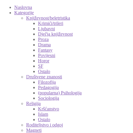
Naslovna
Kategorije
Književnost/beletristika
Krimići/trileri
Ljubavni
Dječja književnost
Proza
Drama
Fantasy
Povijesni
Horor
SF
Ostalo
Društvene znanosti
Filozofija
Pedagogija
(popularna) Psihologija
Sociologija
Religija
Kršćanstvo
Islam
Ostalo
Roditeljstvo i odgoj
Magneti