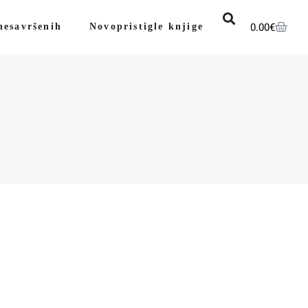
0.00
€
nesavršenih
Novopristigle knjige