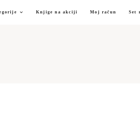
egorije
Knjige na akciji
Moj račun
Set 