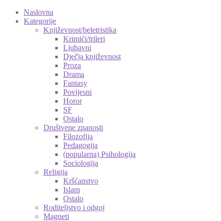
Naslovna
Kategorije
Književnost/beletristika
Krimići/trileri
Ljubavni
Dječja književnost
Proza
Drama
Fantasy
Povijesni
Horor
SF
Ostalo
Društvene znanosti
Filozofija
Pedagogija
(popularna) Psihologija
Sociologija
Religija
Kršćanstvo
Islam
Ostalo
Roditeljstvo i odgoj
Magneti