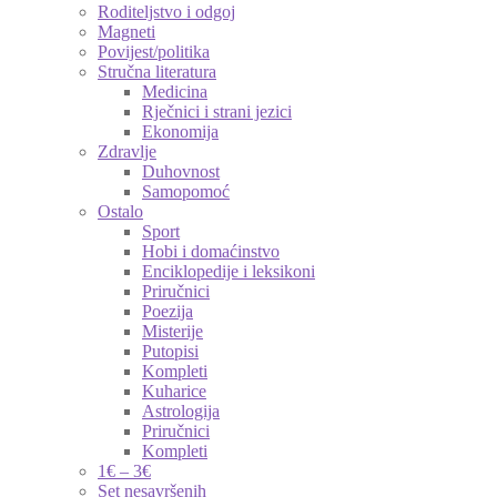
Roditeljstvo i odgoj
Magneti
Povijest/politika
Stručna literatura
Medicina
Rječnici i strani jezici
Ekonomija
Zdravlje
Duhovnost
Samopomoć
Ostalo
Sport
Hobi i domaćinstvo
Enciklopedije i leksikoni
Priručnici
Poezija
Misterije
Putopisi
Kompleti
Kuharice
Astrologija
Priručnici
Kompleti
1€ – 3€
Set nesavršenih