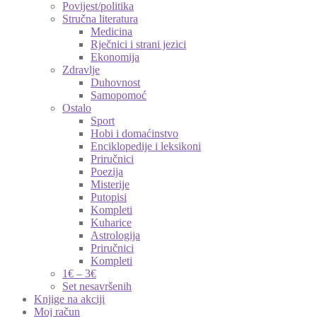
Povijest/politika
Stručna literatura
Medicina
Rječnici i strani jezici
Ekonomija
Zdravlje
Duhovnost
Samopomoć
Ostalo
Sport
Hobi i domaćinstvo
Enciklopedije i leksikoni
Priručnici
Poezija
Misterije
Putopisi
Kompleti
Kuharice
Astrologija
Priručnici
Kompleti
1€ – 3€
Set nesavršenih
Knjige na akciji
Moj račun