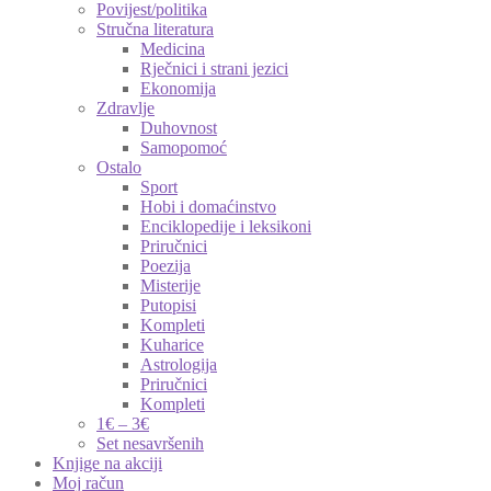
Povijest/politika
Stručna literatura
Medicina
Rječnici i strani jezici
Ekonomija
Zdravlje
Duhovnost
Samopomoć
Ostalo
Sport
Hobi i domaćinstvo
Enciklopedije i leksikoni
Priručnici
Poezija
Misterije
Putopisi
Kompleti
Kuharice
Astrologija
Priručnici
Kompleti
1€ – 3€
Set nesavršenih
Knjige na akciji
Moj račun