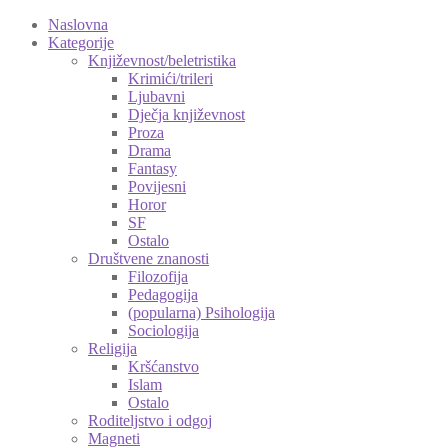
Naslovna
Kategorije
Književnost/beletristika
Krimići/trileri
Ljubavni
Dječja književnost
Proza
Drama
Fantasy
Povijesni
Horor
SF
Ostalo
Društvene znanosti
Filozofija
Pedagogija
(popularna) Psihologija
Sociologija
Religija
Kršćanstvo
Islam
Ostalo
Roditeljstvo i odgoj
Magneti