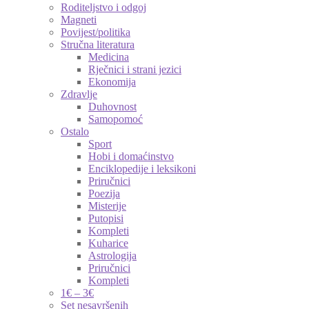
Roditeljstvo i odgoj
Magneti
Povijest/politika
Stručna literatura
Medicina
Rječnici i strani jezici
Ekonomija
Zdravlje
Duhovnost
Samopomoć
Ostalo
Sport
Hobi i domaćinstvo
Enciklopedije i leksikoni
Priručnici
Poezija
Misterije
Putopisi
Kompleti
Kuharice
Astrologija
Priručnici
Kompleti
1€ – 3€
Set nesavršenih