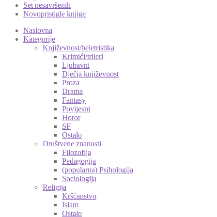
Set nesavršenih
Novopristigle knjige
Naslovna
Kategorije
Književnost/beletristika
Krimići/trileri
Ljubavni
Dječja književnost
Proza
Drama
Fantasy
Povijesni
Horor
SF
Ostalo
Društvene znanosti
Filozofija
Pedagogija
(popularna) Psihologija
Sociologija
Religija
Kršćanstvo
Islam
Ostalo