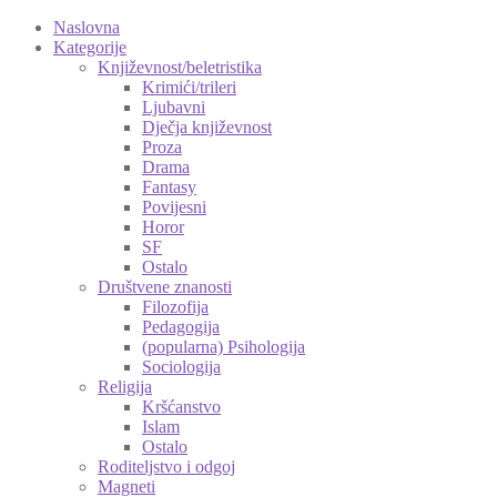
Naslovna
Kategorije
Književnost/beletristika
Krimići/trileri
Ljubavni
Dječja književnost
Proza
Drama
Fantasy
Povijesni
Horor
SF
Ostalo
Društvene znanosti
Filozofija
Pedagogija
(popularna) Psihologija
Sociologija
Religija
Kršćanstvo
Islam
Ostalo
Roditeljstvo i odgoj
Magneti