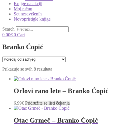
Knjige na akciji
Moj račun
Set nesavršenih
Novopristigle knjige
Search
0.00
€
0
Cart
Branko Ćopić
Poredano
Prikazuje se svih 8 rezultata
po
najnovijem
Orlovi rano lete – Branko Ćopić
6.99
€
Pridružite se listi čekanja
Otac Grmeč – Branko Ćopić