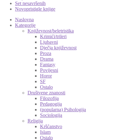
Set nesavršenih
Novopristigle knjige
Naslovna
Kategorije
Književnost/beletristika
Krimići/trileri
Ljubavni
Dječja književnost
Proza
Drama
Fantasy
Povijesni
Horor
SF
Ostalo
Društvene znanosti
Filozofija
Pedagogija
(popularna) Psihologija
Sociologija
Religija
Kršćanstvo
Islam
Ostalo