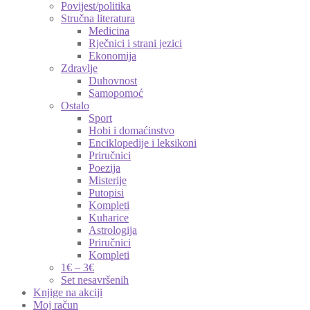
Povijest/politika
Stručna literatura
Medicina
Rječnici i strani jezici
Ekonomija
Zdravlje
Duhovnost
Samopomoć
Ostalo
Sport
Hobi i domaćinstvo
Enciklopedije i leksikoni
Priručnici
Poezija
Misterije
Putopisi
Kompleti
Kuharice
Astrologija
Priručnici
Kompleti
1€ – 3€
Set nesavršenih
Knjige na akciji
Moj račun