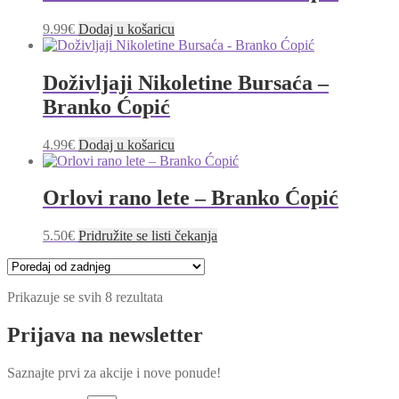
9.99
€
Dodaj u košaricu
Doživljaji Nikoletine Bursaća –
Branko Ćopić
4.99
€
Dodaj u košaricu
Orlovi rano lete – Branko Ćopić
5.50
€
Pridružite se listi čekanja
Poredano
Prikazuje se svih 8 rezultata
po
najnovijem
Prijava na newsletter
Saznajte prvi za akcije i nove ponude!