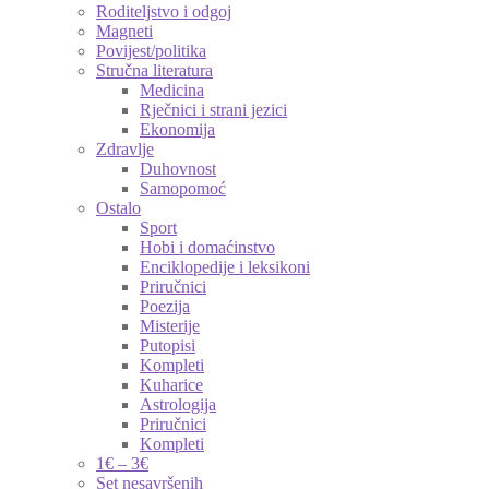
Roditeljstvo i odgoj
Magneti
Povijest/politika
Stručna literatura
Medicina
Rječnici i strani jezici
Ekonomija
Zdravlje
Duhovnost
Samopomoć
Ostalo
Sport
Hobi i domaćinstvo
Enciklopedije i leksikoni
Priručnici
Poezija
Misterije
Putopisi
Kompleti
Kuharice
Astrologija
Priručnici
Kompleti
1€ – 3€
Set nesavršenih