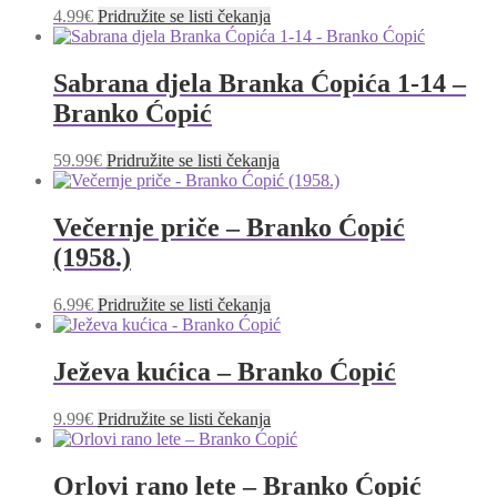
4.99
€
Pridružite se listi čekanja
Sabrana djela Branka Ćopića 1-14 –
Branko Ćopić
59.99
€
Pridružite se listi čekanja
Večernje priče – Branko Ćopić
(1958.)
6.99
€
Pridružite se listi čekanja
Ježeva kućica – Branko Ćopić
9.99
€
Pridružite se listi čekanja
Orlovi rano lete – Branko Ćopić