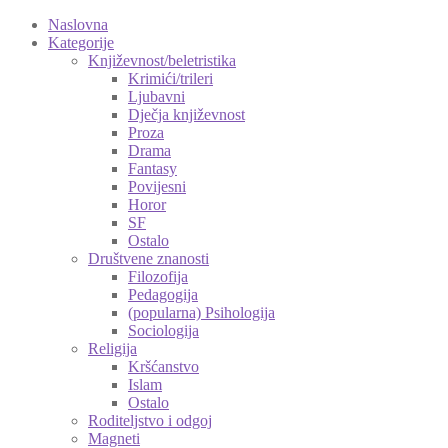
Naslovna
Kategorije
Književnost/beletristika
Krimići/trileri
Ljubavni
Dječja književnost
Proza
Drama
Fantasy
Povijesni
Horor
SF
Ostalo
Društvene znanosti
Filozofija
Pedagogija
(popularna) Psihologija
Sociologija
Religija
Kršćanstvo
Islam
Ostalo
Roditeljstvo i odgoj
Magneti