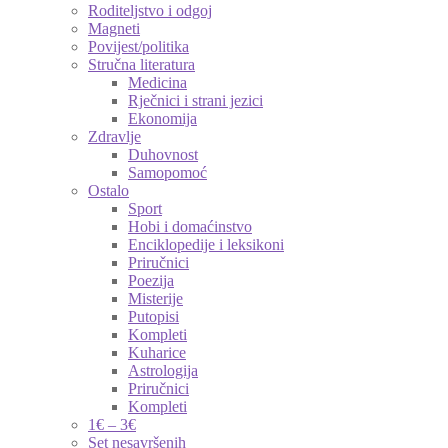
Roditeljstvo i odgoj
Magneti
Povijest/politika
Stručna literatura
Medicina
Rječnici i strani jezici
Ekonomija
Zdravlje
Duhovnost
Samopomoć
Ostalo
Sport
Hobi i domaćinstvo
Enciklopedije i leksikoni
Priručnici
Poezija
Misterije
Putopisi
Kompleti
Kuharice
Astrologija
Priručnici
Kompleti
1€ – 3€
Set nesavršenih