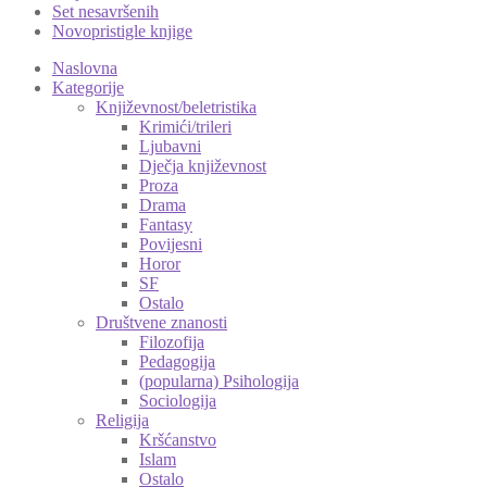
Set nesavršenih
Novopristigle knjige
Naslovna
Kategorije
Književnost/beletristika
Krimići/trileri
Ljubavni
Dječja književnost
Proza
Drama
Fantasy
Povijesni
Horor
SF
Ostalo
Društvene znanosti
Filozofija
Pedagogija
(popularna) Psihologija
Sociologija
Religija
Kršćanstvo
Islam
Ostalo