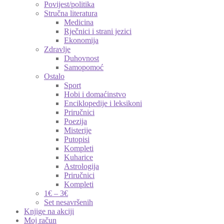
Povijest/politika
Stručna literatura
Medicina
Rječnici i strani jezici
Ekonomija
Zdravlje
Duhovnost
Samopomoć
Ostalo
Sport
Hobi i domaćinstvo
Enciklopedije i leksikoni
Priručnici
Poezija
Misterije
Putopisi
Kompleti
Kuharice
Astrologija
Priručnici
Kompleti
1€ – 3€
Set nesavršenih
Knjige na akciji
Moj račun