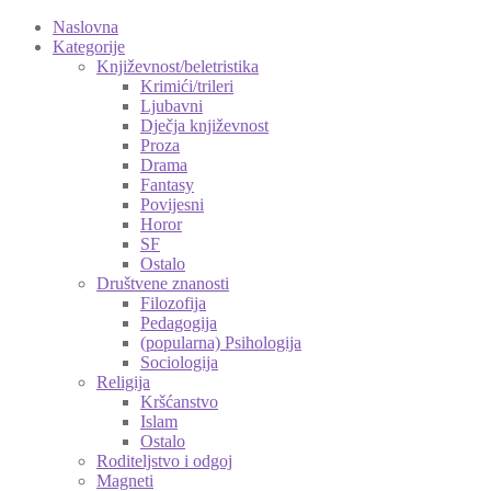
Naslovna
Kategorije
Književnost/beletristika
Krimići/trileri
Ljubavni
Dječja književnost
Proza
Drama
Fantasy
Povijesni
Horor
SF
Ostalo
Društvene znanosti
Filozofija
Pedagogija
(popularna) Psihologija
Sociologija
Religija
Kršćanstvo
Islam
Ostalo
Roditeljstvo i odgoj
Magneti