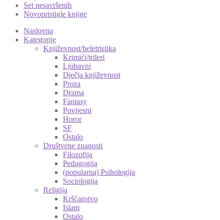
Set nesavršenih
Novopristigle knjige
Naslovna
Kategorije
Književnost/beletristika
Krimići/trileri
Ljubavni
Dječja književnost
Proza
Drama
Fantasy
Povijesni
Horor
SF
Ostalo
Društvene znanosti
Filozofija
Pedagogija
(popularna) Psihologija
Sociologija
Religija
Kršćanstvo
Islam
Ostalo