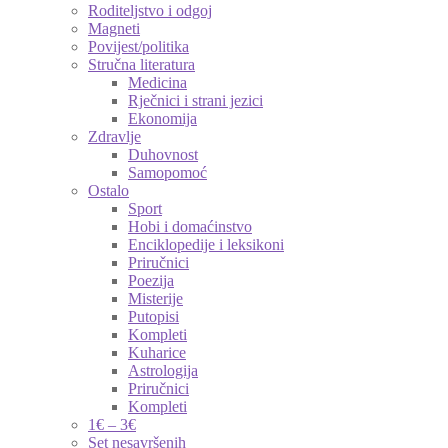
Roditeljstvo i odgoj
Magneti
Povijest/politika
Stručna literatura
Medicina
Rječnici i strani jezici
Ekonomija
Zdravlje
Duhovnost
Samopomoć
Ostalo
Sport
Hobi i domaćinstvo
Enciklopedije i leksikoni
Priručnici
Poezija
Misterije
Putopisi
Kompleti
Kuharice
Astrologija
Priručnici
Kompleti
1€ – 3€
Set nesavršenih