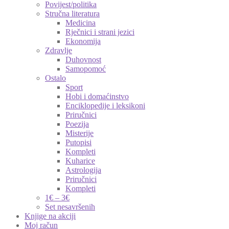
Povijest/politika
Stručna literatura
Medicina
Rječnici i strani jezici
Ekonomija
Zdravlje
Duhovnost
Samopomoć
Ostalo
Sport
Hobi i domaćinstvo
Enciklopedije i leksikoni
Priručnici
Poezija
Misterije
Putopisi
Kompleti
Kuharice
Astrologija
Priručnici
Kompleti
1€ – 3€
Set nesavršenih
Knjige na akciji
Moj račun