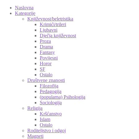
Naslovna
Kategorije
Književnost/beletristika
Krimići/trileri
Ljubavni
Dječja književnost
Proza
Drama
Fantasy
Povijesni
Horor
SF
Ostalo
Društvene znanosti
Filozofija
Pedagogija
(popularna) Psihologija
Sociologija
Religija
Kršćanstvo
Islam
Ostalo
Roditeljstvo i odgoj
Magneti