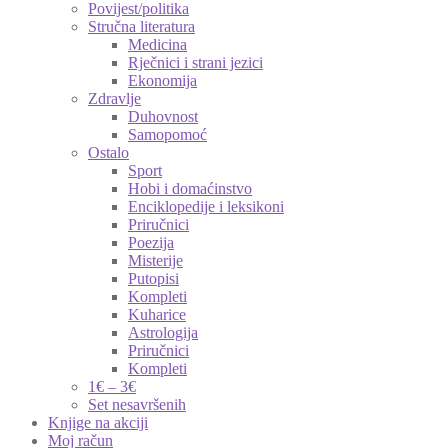
Povijest/politika
Stručna literatura
Medicina
Rječnici i strani jezici
Ekonomija
Zdravlje
Duhovnost
Samopomoć
Ostalo
Sport
Hobi i domaćinstvo
Enciklopedije i leksikoni
Priručnici
Poezija
Misterije
Putopisi
Kompleti
Kuharice
Astrologija
Priručnici
Kompleti
1€ – 3€
Set nesavršenih
Knjige na akciji
Moj račun