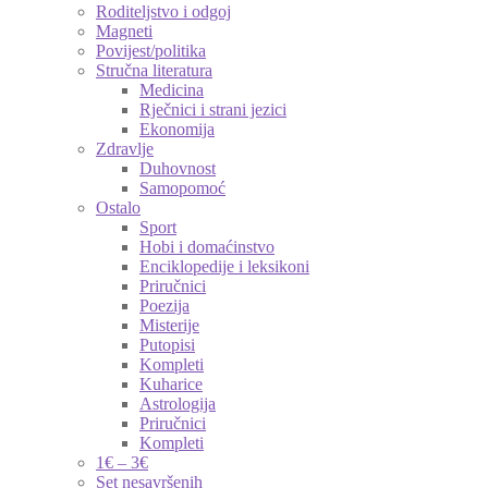
Roditeljstvo i odgoj
Magneti
Povijest/politika
Stručna literatura
Medicina
Rječnici i strani jezici
Ekonomija
Zdravlje
Duhovnost
Samopomoć
Ostalo
Sport
Hobi i domaćinstvo
Enciklopedije i leksikoni
Priručnici
Poezija
Misterije
Putopisi
Kompleti
Kuharice
Astrologija
Priručnici
Kompleti
1€ – 3€
Set nesavršenih