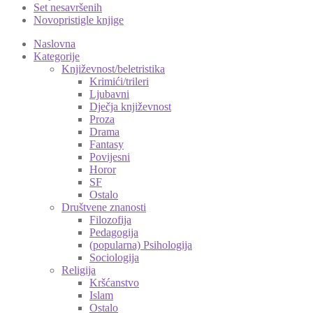
Set nesavršenih
Novopristigle knjige
Naslovna
Kategorije
Književnost/beletristika
Krimići/trileri
Ljubavni
Dječja književnost
Proza
Drama
Fantasy
Povijesni
Horor
SF
Ostalo
Društvene znanosti
Filozofija
Pedagogija
(popularna) Psihologija
Sociologija
Religija
Kršćanstvo
Islam
Ostalo