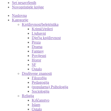
Set nesavršenih
Novopristigle knjige
Naslovna
Kategorije
Književnost/beletristika
Krimići/trileri
Ljubavni
Dječja književnost
Proza
Drama
Fantasy
Povijesni
Horor
SF
Ostalo
Društvene znanosti
Filozofija
Pedagogija
(popularna) Psihologija
Sociologija
Religija
Kršćanstvo
Islam
Ostalo