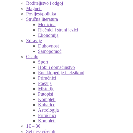
Roditeljstvo i odgoj
Magneti
Povijest/politika
Stručna literatura
Medicina
Rječnici i strani jezici
Ekonomija
Zdravlje
Duhovnost
Samopomoć
Ostalo
Sport
Hobi i domaćinstvo
Enciklopedije i leksikoni
Priručnici
Poezija
Misterije
Putopisi
Kompleti
Kuharice
Astrologija
Priručnici
Kompleti
1€ – 3€
Set nesavršenih