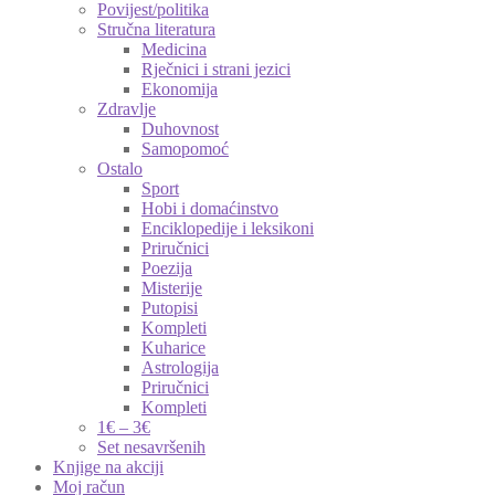
Povijest/politika
Stručna literatura
Medicina
Rječnici i strani jezici
Ekonomija
Zdravlje
Duhovnost
Samopomoć
Ostalo
Sport
Hobi i domaćinstvo
Enciklopedije i leksikoni
Priručnici
Poezija
Misterije
Putopisi
Kompleti
Kuharice
Astrologija
Priručnici
Kompleti
1€ – 3€
Set nesavršenih
Knjige na akciji
Moj račun