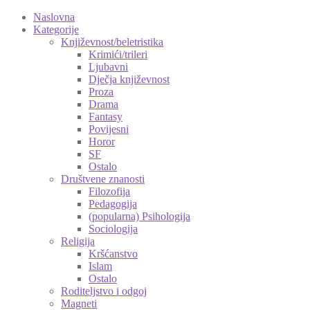
Naslovna
Kategorije
Književnost/beletristika
Krimići/trileri
Ljubavni
Dječja književnost
Proza
Drama
Fantasy
Povijesni
Horor
SF
Ostalo
Društvene znanosti
Filozofija
Pedagogija
(popularna) Psihologija
Sociologija
Religija
Kršćanstvo
Islam
Ostalo
Roditeljstvo i odgoj
Magneti