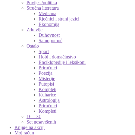
Povijest/politika
Stručna literatura
Medicina
Rječnici i strani jezici
Ekonomija
Zdravlje
Duhovnost
Samopomoć
Ostalo
Sport
Hobi i domaćinstvo
Enciklopedije i leksikoni
Priručnici
Poezija
Misterije
Putopisi
Kompleti
Kuharice
Astrologija
Priručnici
Kompleti
1€ – 3€
Set nesavršenih
Knjige na akciji
Moj račun