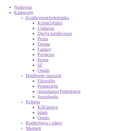
Naslovna
Kategorije
Književnost/beletristika
Krimići/trileri
Ljubavni
Dječja književnost
Proza
Drama
Fantasy
Povijesni
Horor
SF
Ostalo
Društvene znanosti
Filozofija
Pedagogija
(popularna) Psihologija
Sociologija
Religija
Kršćanstvo
Islam
Ostalo
Roditeljstvo i odgoj
Magneti