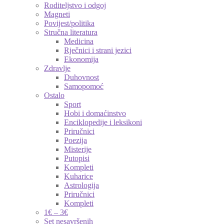
Roditeljstvo i odgoj
Magneti
Povijest/politika
Stručna literatura
Medicina
Rječnici i strani jezici
Ekonomija
Zdravlje
Duhovnost
Samopomoć
Ostalo
Sport
Hobi i domaćinstvo
Enciklopedije i leksikoni
Priručnici
Poezija
Misterije
Putopisi
Kompleti
Kuharice
Astrologija
Priručnici
Kompleti
1€ – 3€
Set nesavršenih