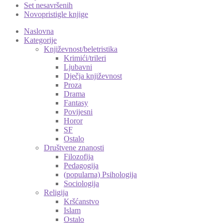
Set nesavršenih
Novopristigle knjige
Naslovna
Kategorije
Književnost/beletristika
Krimići/trileri
Ljubavni
Dječja književnost
Proza
Drama
Fantasy
Povijesni
Horor
SF
Ostalo
Društvene znanosti
Filozofija
Pedagogija
(popularna) Psihologija
Sociologija
Religija
Kršćanstvo
Islam
Ostalo