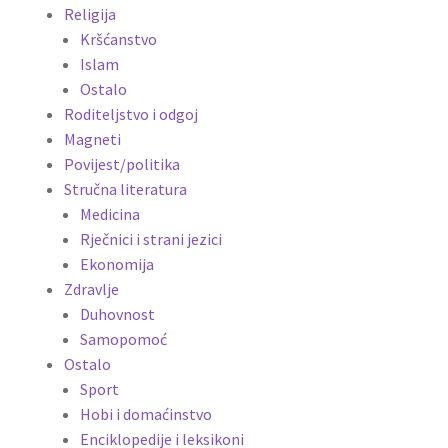
Religija
Kršćanstvo
Islam
Ostalo
Roditeljstvo i odgoj
Magneti
Povijest/politika
Stručna literatura
Medicina
Rječnici i strani jezici
Ekonomija
Zdravlje
Duhovnost
Samopomoć
Ostalo
Sport
Hobi i domaćinstvo
Enciklopedije i leksikoni