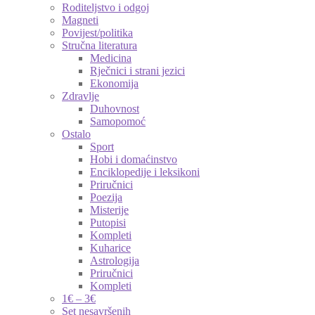
Roditeljstvo i odgoj
Magneti
Povijest/politika
Stručna literatura
Medicina
Rječnici i strani jezici
Ekonomija
Zdravlje
Duhovnost
Samopomoć
Ostalo
Sport
Hobi i domaćinstvo
Enciklopedije i leksikoni
Priručnici
Poezija
Misterije
Putopisi
Kompleti
Kuharice
Astrologija
Priručnici
Kompleti
1€ – 3€
Set nesavršenih