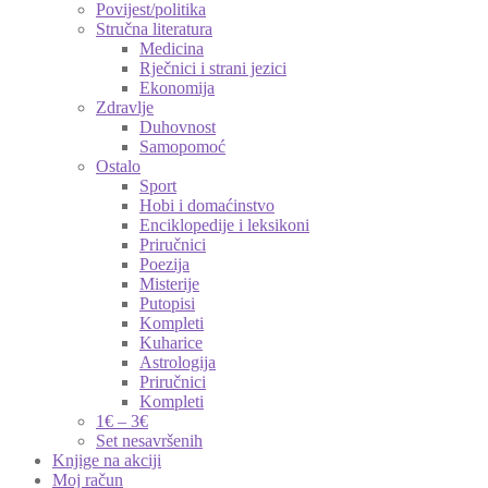
Povijest/politika
Stručna literatura
Medicina
Rječnici i strani jezici
Ekonomija
Zdravlje
Duhovnost
Samopomoć
Ostalo
Sport
Hobi i domaćinstvo
Enciklopedije i leksikoni
Priručnici
Poezija
Misterije
Putopisi
Kompleti
Kuharice
Astrologija
Priručnici
Kompleti
1€ – 3€
Set nesavršenih
Knjige na akciji
Moj račun