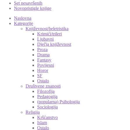
Set nesavršenih
Novopristigle knjige
Naslovna
Kategorije
Književnost/beletristika
Krimići/trileri
Ljubavni
Dječja književnost
Proza
Drama
Fantasy
Povijesni
Horor
SF
Ostalo
Društvene znanosti
Filozofija
Pedagogija
(popularna) Psihologija
Sociologija
Religija
Kršćanstvo
Islam
Ostalo