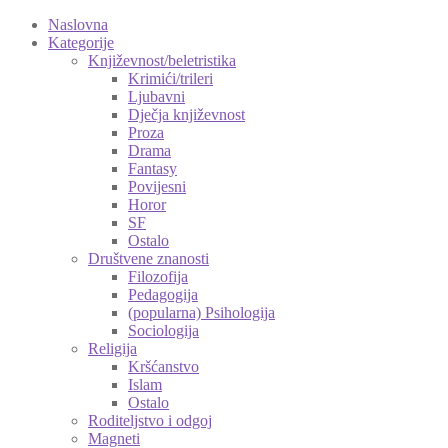
Naslovna
Kategorije
Književnost/beletristika
Krimići/trileri
Ljubavni
Dječja književnost
Proza
Drama
Fantasy
Povijesni
Horor
SF
Ostalo
Društvene znanosti
Filozofija
Pedagogija
(popularna) Psihologija
Sociologija
Religija
Kršćanstvo
Islam
Ostalo
Roditeljstvo i odgoj
Magneti