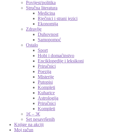
Povijest/politika
Stručna literatura
Medicina
Rječnici i strani jezici
Ekonomija
Zdravlje
Duhovnost
Samopomoć
Ostalo
Sport
Hobi i domaćinstvo
Enciklopedije i leksikoni
Priručnici
Poezija
Misterije
Putopisi
Kompleti
Kuharice
Astrologija
Priručnici
Kompleti
1€ – 3€
Set nesavršenih
Knjige na akciji
Moj račun