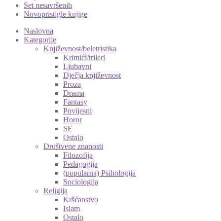
Set nesavršenih
Novopristigle knjige
Naslovna
Kategorije
Književnost/beletristika
Krimići/trileri
Ljubavni
Dječja književnost
Proza
Drama
Fantasy
Povijesni
Horor
SF
Ostalo
Društvene znanosti
Filozofija
Pedagogija
(popularna) Psihologija
Sociologija
Religija
Kršćanstvo
Islam
Ostalo