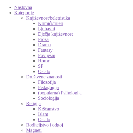
Naslovna
Kategorije
Književnost/beletristika
Krimići/trileri
Ljubavni
Dječja književnost
Proza
Drama
Fantasy
Povijesni
Horor
SF
Ostalo
Društvene znanosti
Filozofija
Pedagogija
(popularna) Psihologija
Sociologija
Religija
Kršćanstvo
Islam
Ostalo
Roditeljstvo i odgoj
Magneti