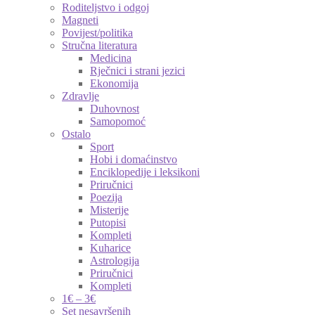
Roditeljstvo i odgoj
Magneti
Povijest/politika
Stručna literatura
Medicina
Rječnici i strani jezici
Ekonomija
Zdravlje
Duhovnost
Samopomoć
Ostalo
Sport
Hobi i domaćinstvo
Enciklopedije i leksikoni
Priručnici
Poezija
Misterije
Putopisi
Kompleti
Kuharice
Astrologija
Priručnici
Kompleti
1€ – 3€
Set nesavršenih