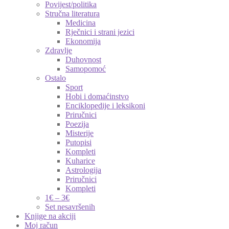
Povijest/politika
Stručna literatura
Medicina
Rječnici i strani jezici
Ekonomija
Zdravlje
Duhovnost
Samopomoć
Ostalo
Sport
Hobi i domaćinstvo
Enciklopedije i leksikoni
Priručnici
Poezija
Misterije
Putopisi
Kompleti
Kuharice
Astrologija
Priručnici
Kompleti
1€ – 3€
Set nesavršenih
Knjige na akciji
Moj račun