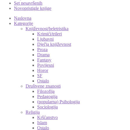
Set nesavršenih
Novopristigle knjige
Naslovna
Kategorije
Književnost/beletristika
Krimići/trileri
Ljubavni
Dječja književnost
Proza
Drama
Fantasy
Povijesni
Horor
SF
Ostalo
Društvene znanosti
Filozofija
Pedagogija
(popularna) Psihologija
Sociologija
Religija
Kršćanstvo
Islam
Ostalo