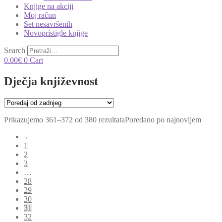
Knjige na akciji
Moj račun
Set nesavršenih
Novopristigle knjige
Search
0.00
€
0
Cart
Dječja književnost
Prikazujemo 361–372 od 380 rezultata
Poredano po najnovijem
←
1
2
3
…
28
29
30
31
32