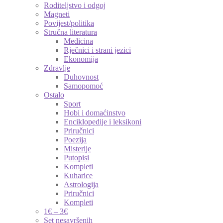
Roditeljstvo i odgoj
Magneti
Povijest/politika
Stručna literatura
Medicina
Rječnici i strani jezici
Ekonomija
Zdravlje
Duhovnost
Samopomoć
Ostalo
Sport
Hobi i domaćinstvo
Enciklopedije i leksikoni
Priručnici
Poezija
Misterije
Putopisi
Kompleti
Kuharice
Astrologija
Priručnici
Kompleti
1€ – 3€
Set nesavršenih