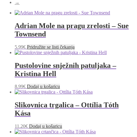
→
Adrian Mole na pragu zrelosti – Sue
Townsend
5.99
€
Pridružite se listi čekanja
Pustolovine snježnih patuljaka –
Kristina Hell
8.99
€
Dodaj u košaricu
Slikovnica trgalica – Ottília Tóth
Kása
11.20
€
Dodaj u košaricu