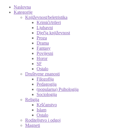
Naslovna
Kategorije
Književnost/beletristika
Krimići/trileri
Ljubavni
Dječja književnost
Proza
Drama
Fantasy
Povijesni
Horor
SF
Ostalo
Društvene znanosti
Filozofija
Pedagogija
(popularna) Psihologija
Sociologija
Religija
Kršćanstvo
Islam
Ostalo
Roditeljstvo i odgoj
Magneti