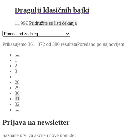
Dragulji klasičnih bajki
11.99
€
Pridružite se listi čekanja
Prikazujemo 361–372 od 380 rezultata
Poredano po najnovijem
←
1
2
3
…
28
29
30
31
32
→
Prijava na newsletter
Saznajte prvi za akcije i nove ponude!