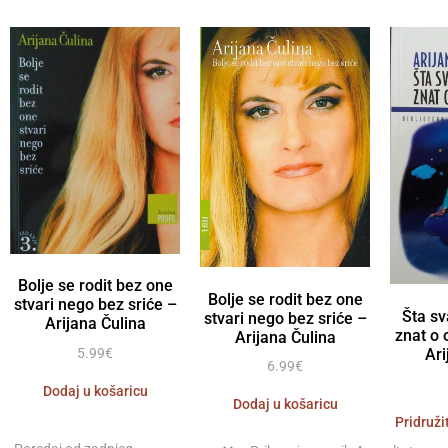
Bolje se rodit bez one
Bolje se rodit bez one
stvari nego bez sriće –
Šta sv
stvari nego bez sriće –
Arijana Čulina
znat o 
Arijana Čulina
Ari
5.99
€
6.99
€
Dodaj u košaricu
Dodaj u košaricu
Pridruži