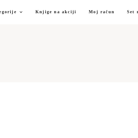
egorije
Knjige na akciji
Moj račun
Set 