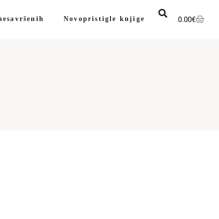
0.00
€
nesavršenih
Novopristigle knjige