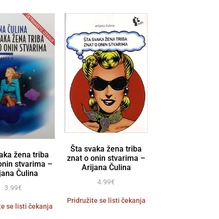
Šta svaka žena triba
aka žena triba
znat o onin stvarima –
onin stvarima –
Arijana Čulina
jana Čulina
4.99
€
3.99
€
Pridružite se listi čekanja
te se listi čekanja