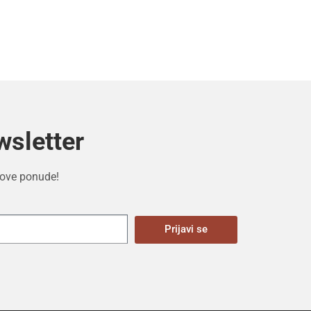
wsletter
 nove ponude!
Prijavi se