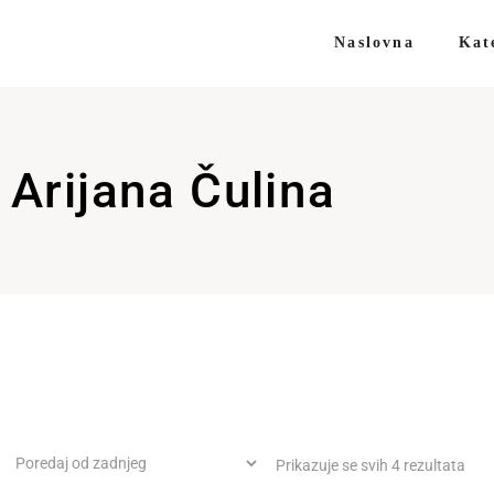
Naslovna
Kat
Arijana Čulina
Prikazuje se svih 4 rezultata